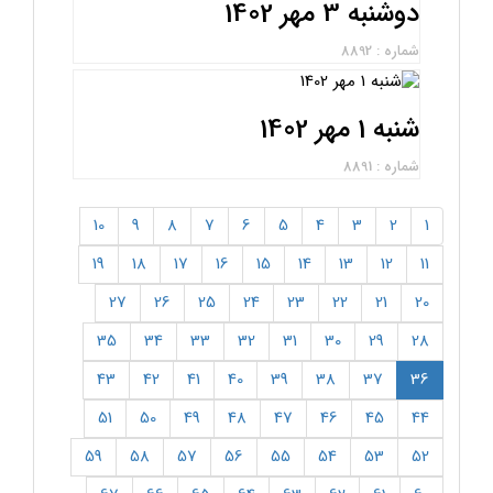
دوشنبه 3 مهر 1402
شماره : 8892
شنبه 1 مهر 1402
شماره : 8891
10
9
8
7
6
5
4
3
2
1
19
18
17
16
15
14
13
12
11
27
26
25
24
23
22
21
20
35
34
33
32
31
30
29
28
(current)
43
42
41
40
39
38
37
36
51
50
49
48
47
46
45
44
59
58
57
56
55
54
53
52