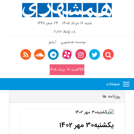
شنبه 17 مرداد 1405
٢٤ صفر ١٤٤٨
2026 Aug 08
موسسه همشهری
آرشیو
PDFشنبه 17 مرداد 1405
صفحات
روزنامه ها
یکشنبه30 مهر 1402