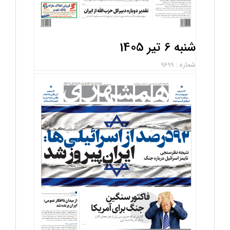
شنبه 6 تیر 1405
شماره : 9699