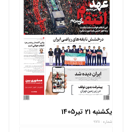
یکشنبه 21 تیر1405
شماره : 9711