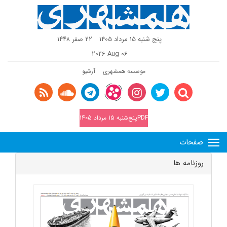
پنج شنبه 15 مرداد 1405
٢٢ صفر ١٤٤٨
2026 Aug 06
موسسه همشهری
آرشیو
PDFپنج‌شنبه 15 مرداد 1405
صفحات
روزنامه ها