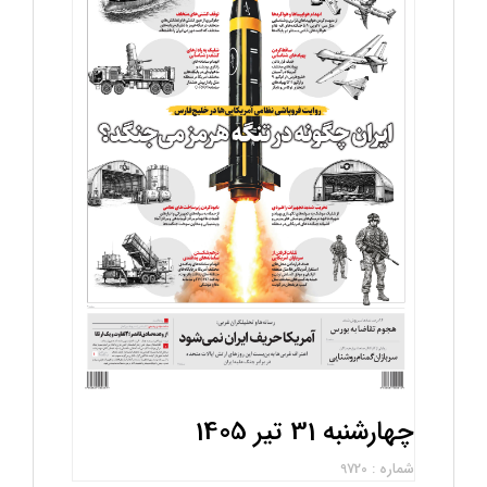
چهارشنبه 31 تیر 1405
شماره : 9720