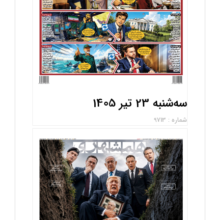
سه‌شنبه 23 تیر 1405
شماره : 9713