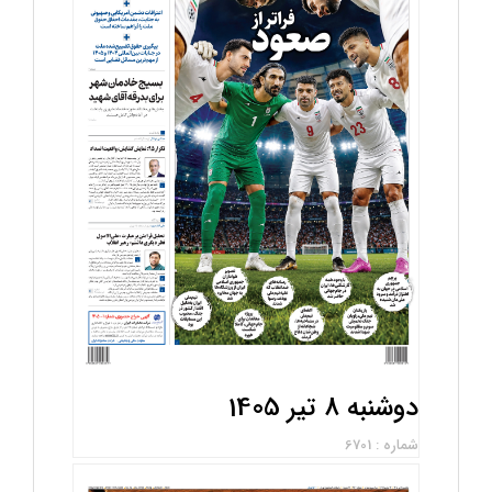
دوشنبه 8 تیر 1405
شماره : 6701