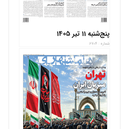
پنج‌شنبه 11 تیر 1405
شماره : 6704