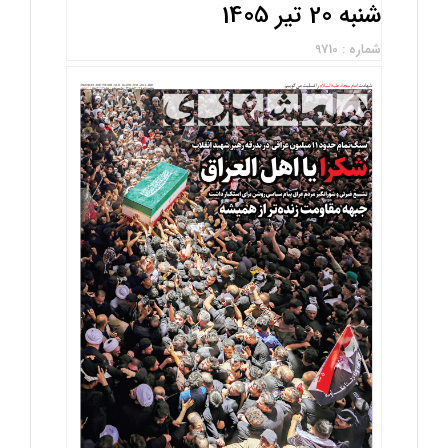
شنبه 20 تیر 1405
شماره : 9710