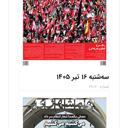
سه‌شنبه 16 تیر 1405
شماره : 6707