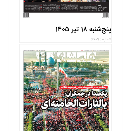
پنج‌شنبه 18 تیر 1405
شماره : 6709