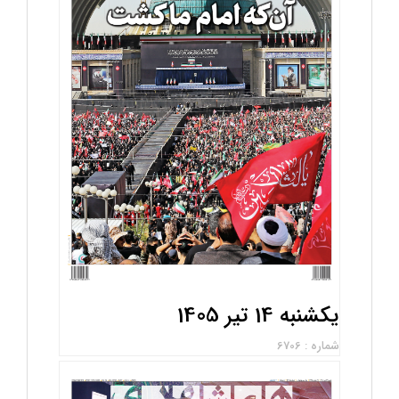
یکشنبه 14 تیر 1405
شماره : 6706