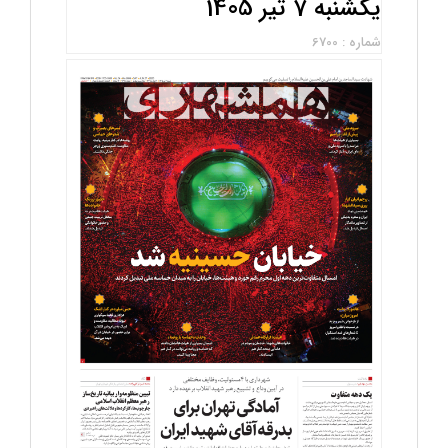
یکشنبه 7 تیر 1405
شماره : 6700