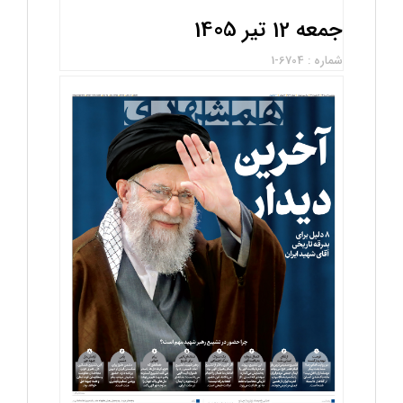
جمعه 12 تیر 1405
شماره : 6704-1