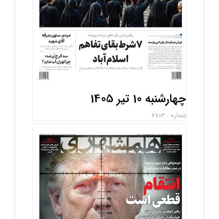
چهارشنبه 10 تیر 1405
شماره : 6703