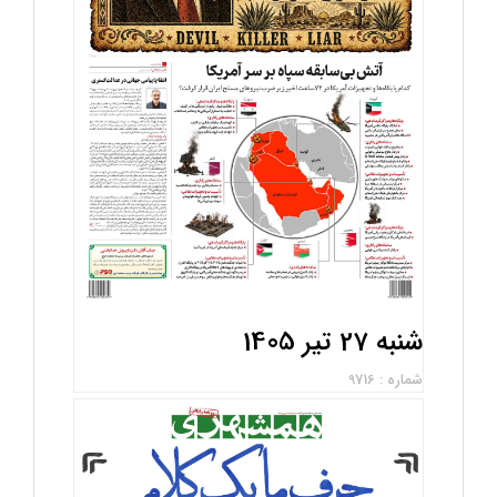
شنبه 27 تیر 1405
شماره : 9716