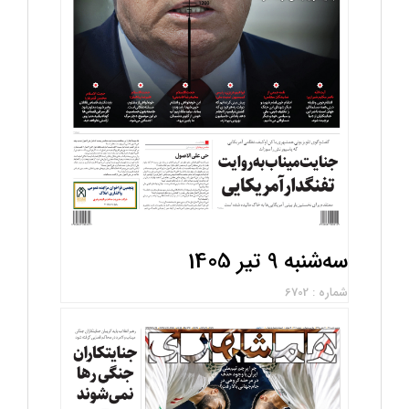
سه‌شنبه 9 تیر 1405
شماره : 6702