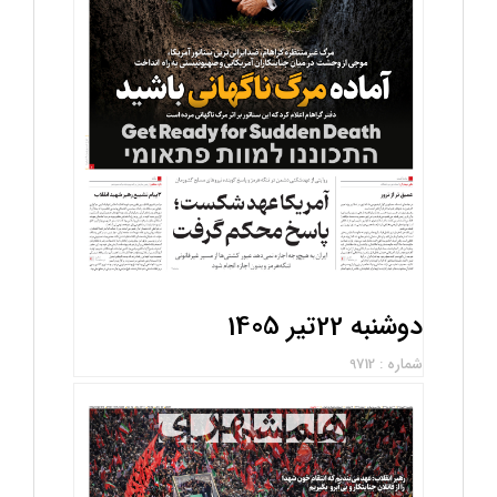
دوشنبه 22تیر 1405
شماره : 9712