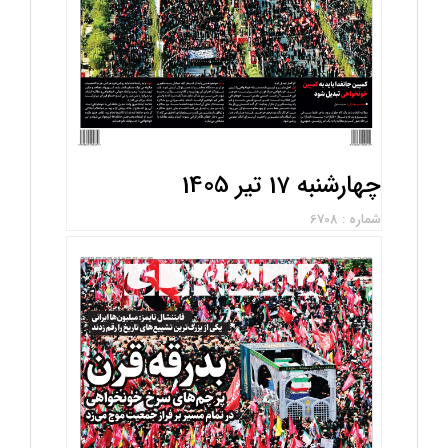
چهارشنبه 17 تیر 1405
شماره : 6708