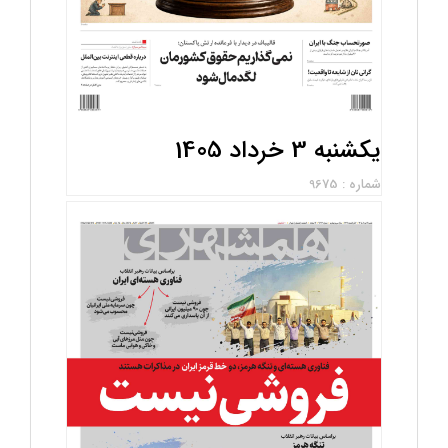
یکشنبه 3 خرداد 1405
شماره : 9675