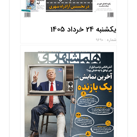
یکشنبه 24 خرداد 1405
شماره : 9690