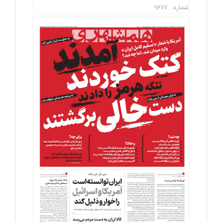
شماره : 9677