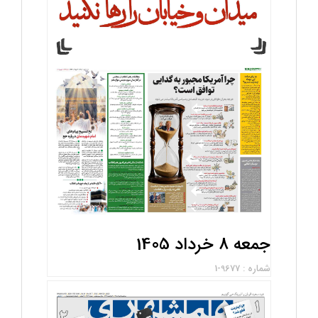
جمعه 8 خرداد 1405
شماره : 9677-1