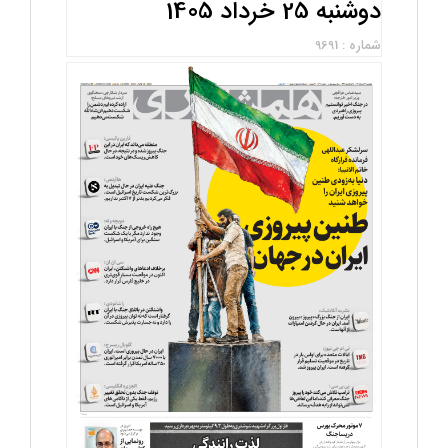
دوشنبه 25 خرداد 1405
شماره : 9691