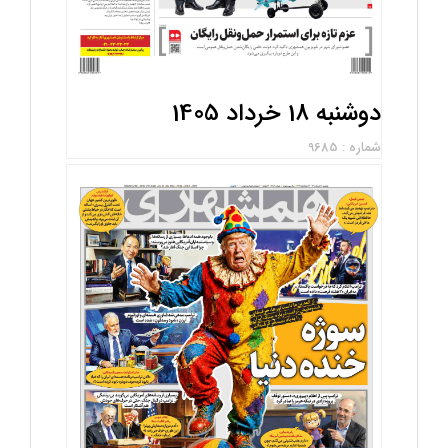
دوشنبه 18 خرداد 1405
شماره : 9685