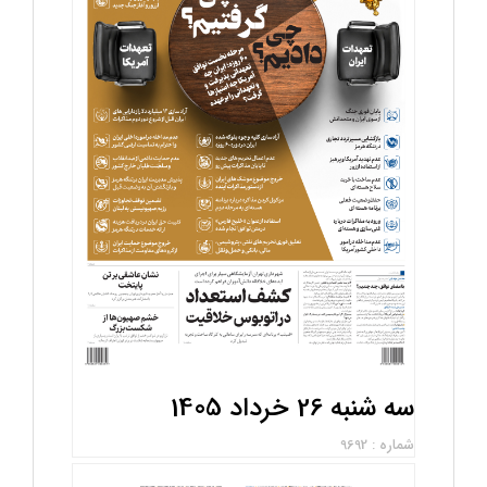
سه شنبه 26 خرداد 1405
شماره : 9692