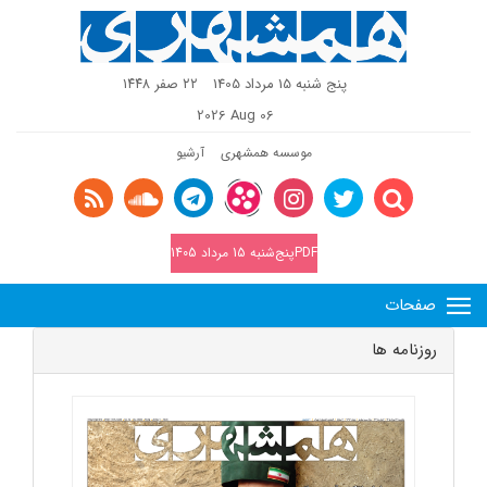
پنج شنبه 15 مرداد 1405
٢٢ صفر ١٤٤٨
2026 Aug 06
موسسه همشهری
آرشیو
PDFپنج‌شنبه 15 مرداد 1405
صفحات
روزنامه ها