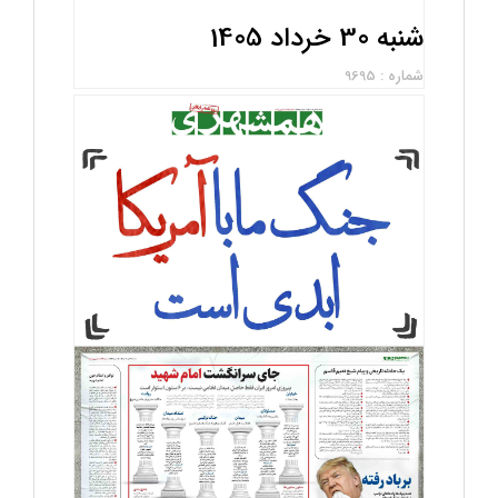
شنبه 30 خرداد 1405
شماره : 9695