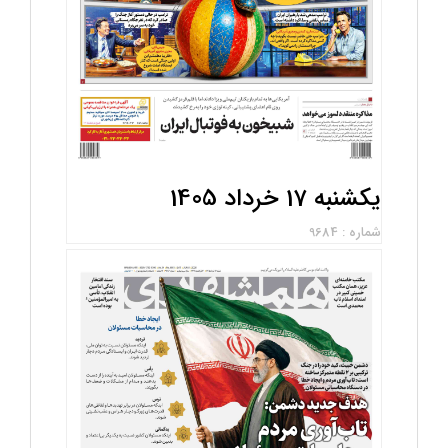
یکشنبه 17 خرداد 1405
شماره : 9684