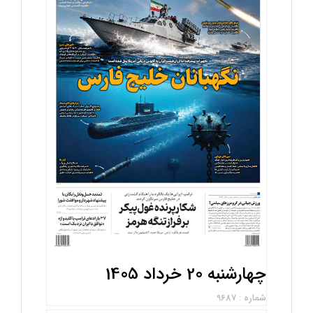
چهارشنبه 20 خرداد 1405
شماره : 9687