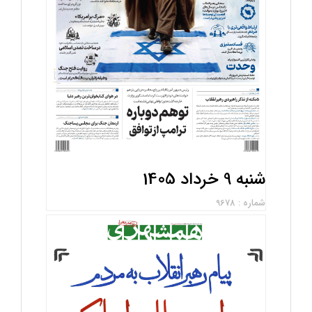
شنبه 9 خرداد 1405
شماره : 9678