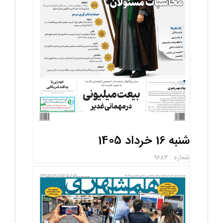
شنبه 16 خرداد 1405
شماره : 9683