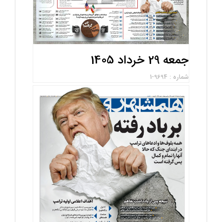
جمعه 29 خرداد 1405
شماره : 9694-1