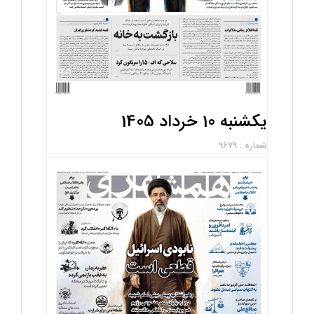
یکشنبه 10 خرداد 1405
شماره : 9679