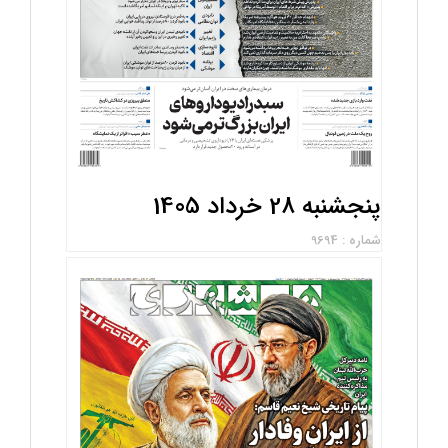
پنجشنبه 28 خرداد 1405
شماره : 9694