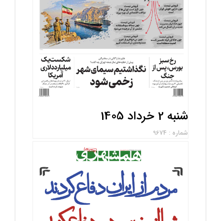
شنبه 2 خرداد 1405
شماره : 9674