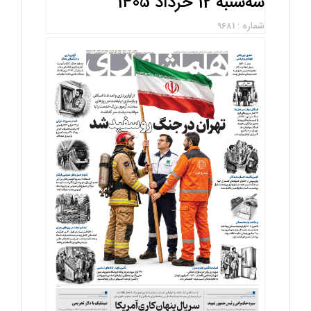
سه‌شنبه 12 خرداد 1405
شماره : 9681