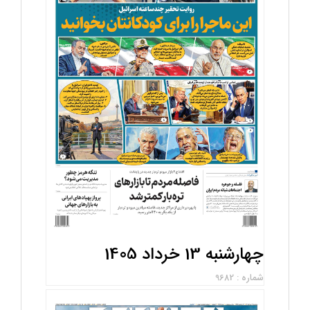
چهارشنبه 13 خرداد 1405
شماره : 9682