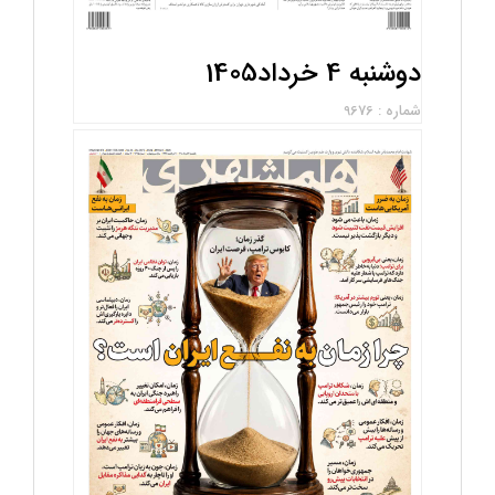
دوشنبه 4 خرداد1405
شماره : 9676