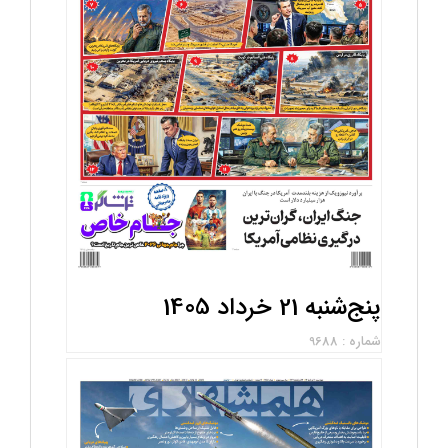
پنج‌شنبه 21 خرداد 1405
شماره : 9688