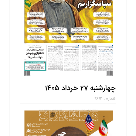
چهارشنبه 27 خرداد 1405
شماره : 9693