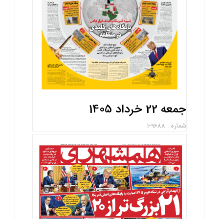
جمعه 22 خرداد 1405
شماره : 9688-1