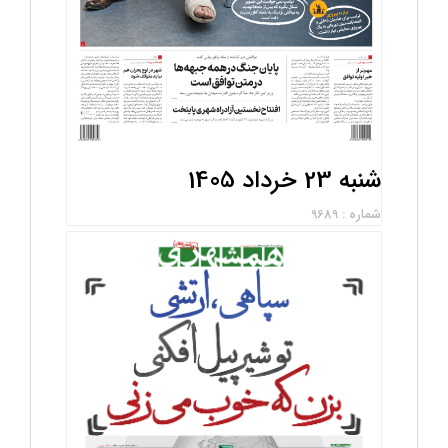
شنبه 23 خرداد 1405
شماره : 9689