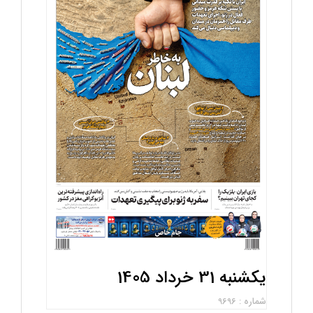
یکشنبه 31 خرداد 1405
شماره : 9696