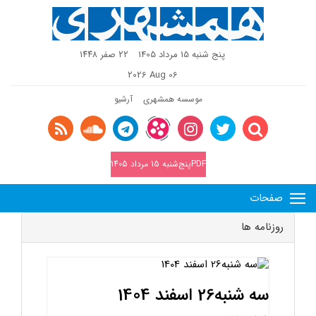
پنج شنبه 15 مرداد 1405
٢٢ صفر ١٤٤٨
2026 Aug 06
موسسه همشهری
آرشیو
PDFپنج‌شنبه 15 مرداد 1405
صفحات
روزنامه ها
سه شنبه26 اسفند 1404