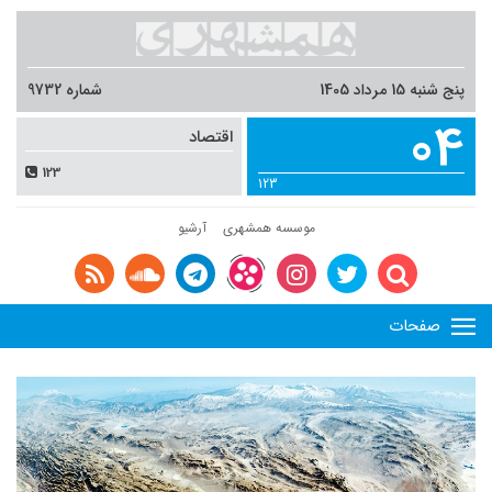
پنج شنبه 15 مرداد 1405
شماره 9732
04
اقتصاد
123
123
موسسه همشهری
آرشیو
صفحات