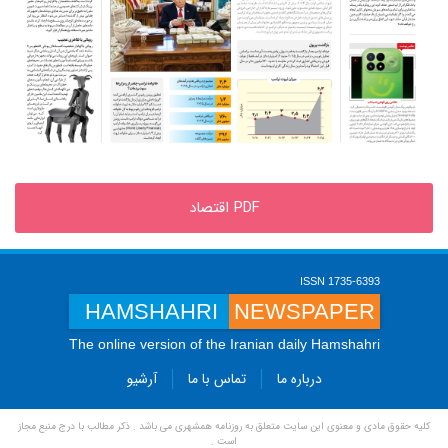
PDF اقتصاد
ISSN 1735-6393
HAMSHAHRI
NEWSPAPER
The online version of the Iranian daily Hamshahri
درباره ما
تماس با ما
آرشیو
کلیه حقوق مادی و معنوی این سایت متعلق به روزنامه همشهری می باشد . ذکر مطالب با درج منبع مجاز
است .