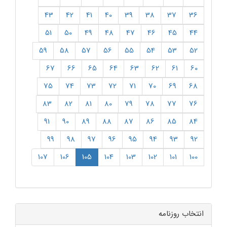
43
42
41
40
39
38
37
36
51
50
49
48
47
46
45
44
59
58
57
56
55
54
53
52
67
66
65
64
63
62
61
60
75
74
73
72
71
70
69
68
83
82
81
80
79
78
77
76
91
90
89
88
87
86
85
84
99
98
97
96
95
94
93
92
(current)
107
106
105
104
103
102
101
100
انتخاب روزنامه