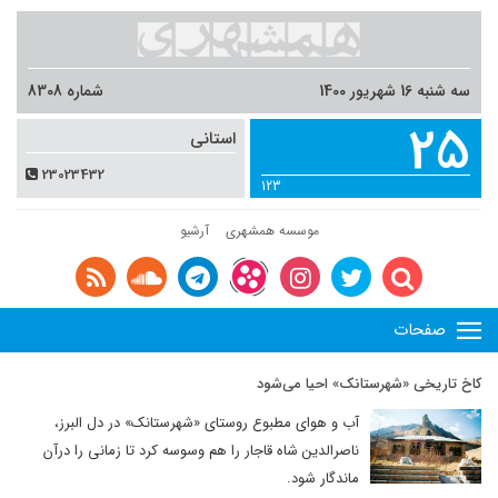
سه شنبه 16 شهریور 1400
شماره 8308
25
استانی
23023432
123
موسسه همشهری
آرشیو
صفحات
کاخ تاریخی «شهرستانک» احیا می‌شود
آب و هوای مطبوع روستای «شهرستانک» در دل البرز،
ناصرالدین شاه قاجار را هم وسوسه کرد تا زمانی را درآن
ماندگار شود.