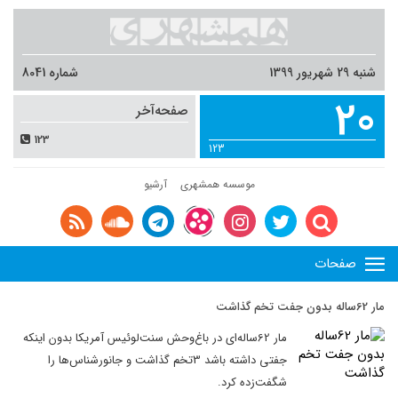
شنبه 29 شهریور 1399
شماره 8041
20
صفحه‌آخر
123
123
موسسه همشهری
آرشیو
صفحات
مار 62ساله بدون جفت تخم گذاشت
‌مار 62ساله‌ای در باغ‌وحش سنت‌لوئیس آمریکا بدون اینکه
جفتی داشته باشد 3تخم گذاشت و جانورشناس‌ها را
شگفت‌زده کرد.