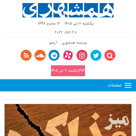
یکشنبه 7 تیر 1405
١٢ محرم ١٤٤٨
2026 Jun 28
موسسه همشهری
آرشیو
PDFیکشنبه 7 تیر 1405
صفحات