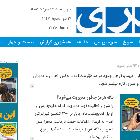
چهار شنبه 13 خرداد 1405
١٧ ذو الحجة ١٤٤٧
2026 Jun 03
سرنخ
سرزمین من
جامعه
همشهری گزارش
بیست و چهار
صف
یست‌ونوزدهمین پویش «امید و افتخار» روز گذشته با افتتاح 4بازار میوه و تره‌بار جدید در مناطق مختلف با حضور اهالی و مدیران
و سبزی تازه بیشتر شود.
تنگه هرمز ‌چطور مدیریت می‌شود؟
با شروع فعالیت نهاد مدیریت آبراه خلیج‌فارس از
اوایل اردیبهشت‌ماه، بالغ بر 3۰۰ کشتی غیرایرانی
اقدام به ارسال اطلاعات جهت دریافت مجوز عبور
ایمن از تنگه هرمز کرده‌‌اند که عمده آنها از نوع
نفتکش بوده‌اند.‌