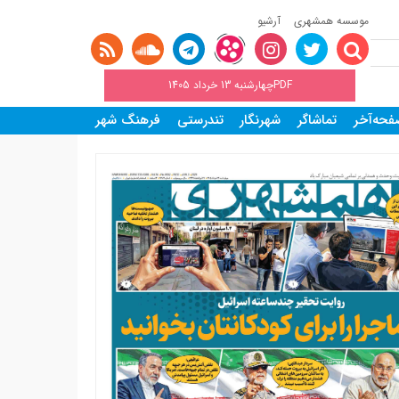
موسسه همشهری
آرشیو
PDFچهارشنبه 13 خرداد 1405
حه‌آخر
تماشاگر
شهرنگار
تندرستی
فرهنگ شهر