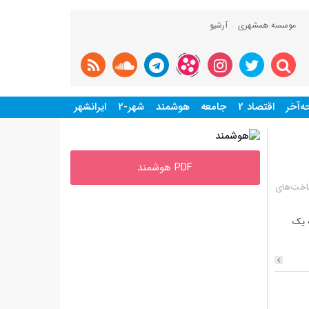
موسسه همشهری
آرشیو
‌آخر
اقتصاد 2
جامعه
هوشمند
شهر-۲
ایرانشهر
PDF هوشمند
ساخت‌های
ه یک