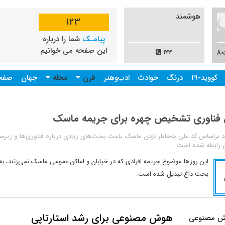
هوشمند
123
پیامـک
شما را درباره
این صفحه می خوانیم
123
کووید-19
درنگ
حوادث
ادب‌وهنر
قرن
محله
جهان
صفحه
 فناوری تشخیص چهره برای جریمه ماسک
اد براساس کد ملی به‌خاطر نزدن ماسک باعث بحث‌های زیادی درباره فناوری‌ها و زیر
ین رابطه شده است
این روزها موضوع جریمه افرادی که در خیابان و اماکن عمومی ماسک نمی‌زنند، ب
بحث داغ تبدیل شده است.
هوش مصنوعی برای رشد استارتاپی