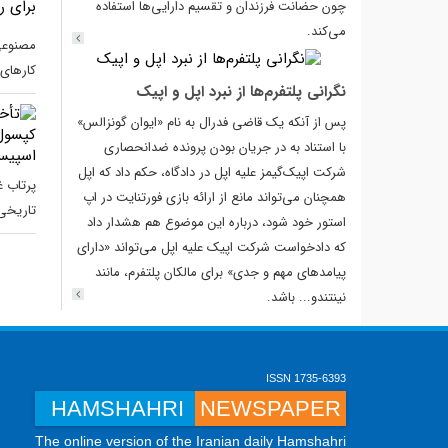
چون حضانت فرزندان و تقسیم دارایی‌ها استفاده
می‌کند.
مصنوعی
کارهای 
نگرانی پلتفرم‌‌ها از نبرد اپل و اپیک
پس از آنکه یک قاضی فدرال به نام «ایوان گونزالس»
با استناد به در جریان بودن پرونده ضد‌انحصاری
شرکت اپیک‌گیمز علیه اپل در دادگاه، حکم داد که اپل
پرتاب 
همچنان می‌تواند مانع از ارائه بازی فورتنایت در اپ
تاریخی 
استور خود شود، درباره این موضوع هم هشدار داد
که دادخواست شرکت اپیک علیه اپل می‌تواند «دارای
پیامدهای مهم و جدی» برای مالکان پلتفرم، مانند
نینتندو... باشد.
ISSN 1735-6393
HAMSHAHRI
NEWSPAPER
The online version of the Iranian daily Hamshahri