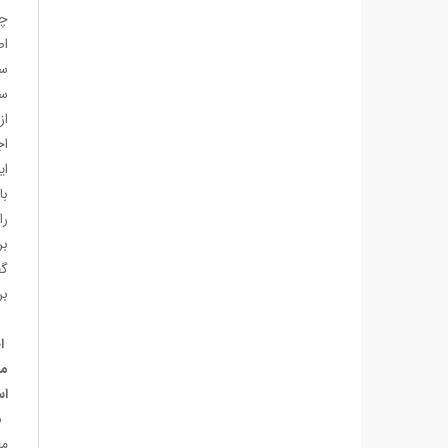
چگ
اص
سپ
سو
اج
ای
با
را
بر
بر
اخ
مر
اس
مع