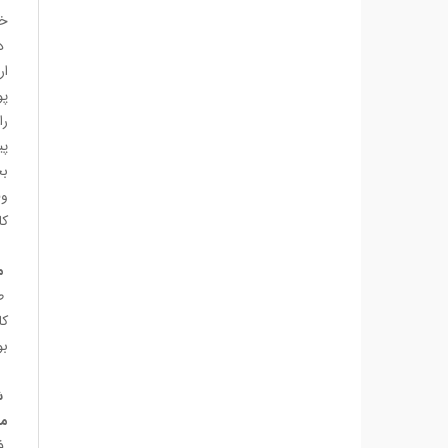
خر
ار
پو
را
پی
بح
کا
می
طب
بود، 
مر
فک