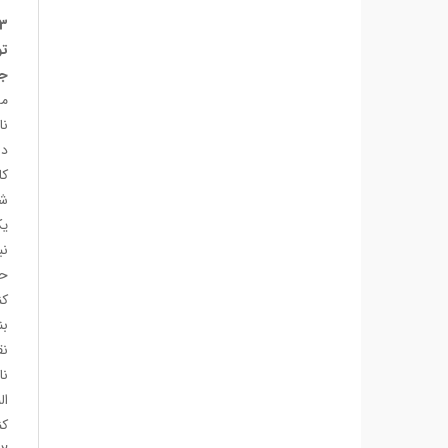
تو
جم
من
نا
کا
شع
یک
نب
حو
کن
بن
نق
نا
ال