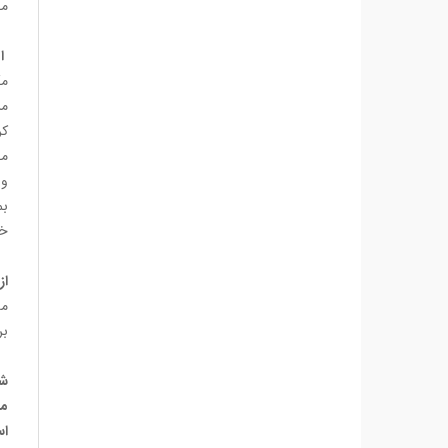
مج
ای
مگ
مر
کر
می
وا
بم
خو
از
من
بر
شم
مط
اس