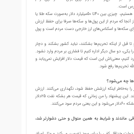
ورس است.
در ایران در شرایطی که برای تامین نیازهای ضروری کشور با کمبود منابع ارزی مواجه هستیم، چیزی بین 40تا 50میلیارد دلار به‌صورت سکه طلا یا
 آنجا که مردم از این پول‌ها و سکه‌ها صرفا برای حفظ ارزش
برای سکه‌ها و اسکناس‌های ارز خارجی دست مردم است و پول
 قبل از اینکه تحریم‌ها بشکنند، نباید کشور بشکند و دچار
ا یکی، دو سال دیگر اداره کنیم تا فشاری بر مردم وارد نشود.
صاد ملی وارد کنیم، معنی‌اش این است که قیمت دلار افزایش نمی‌یابد و
له تحریم‌ها رفع شود.
‌ها چه می‌شود؟
را به‌خاطر اینکه ارزشش حفظ شود، نگهداری می‌کنند. ارزش
کاغذی که 100بشکه نفت است، حفظ می‌شود؛ همانطور که طلا ارزشش را حفظ می‌کند. این پیشنهاد را من زمانی که قیمت هر بشکه نفت 25دلار
‌یابند. اگر تحریم‌ها باقی ماندند و شرایط به همین منوال و حتی دشوار‌تر شد،
ون دولت حداقل کفی را برای سود تضمین می‌کند و مثل اوراق