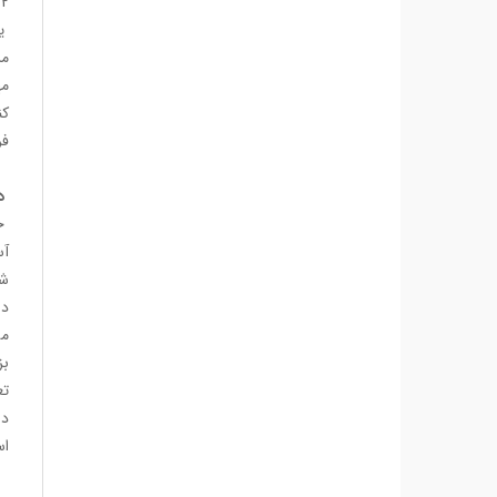
2 پروژه اول دولت ناموفق بود چون وارد اختلافات دولت با قدرت مرکزی شد، اما در بحث شوراها موفق شدند و خیلی هم پیشرفت خوبی بود.
یا
مر
مه
فر
د
جو
آس
شم
دا
مش
بز
تع
است