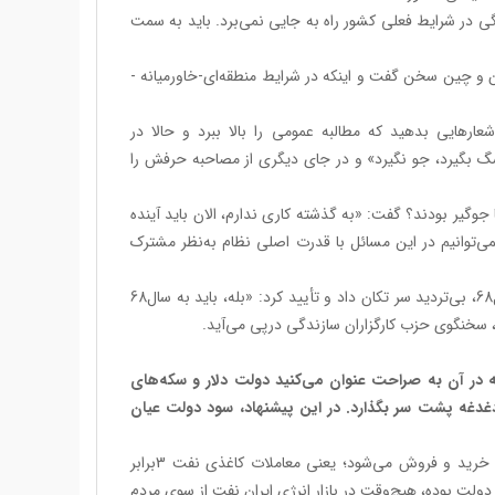
در شرایط فعلی کشور راه به جایی نمی‌برد. باید به سمت
 و چین سخن گفت و اینکه در شرایط منطقه‌ای-خاورمیانه -
عث شد شعارهایی بدهید که مطالبه عمومی را بالا ببرد و حالا در
را سگ بگیرد، جو نگیرد» و در جای دیگری از مصاحبه حرفش را
ا جوگیر بودند؟ گفت: «به گذشته کاری ندارم، الان باید آینده
توانیم در این مسائل با قدرت اصلی نظام به‌نظر مشترک
گفتم بازگشت اصلاحات به شعارهای اقتصادی یعنی بازگشتن و عقب‌نشینی به سال68، بی‌تردید سر تکان داد و تأیید کرد: «بله، باید به سال68
سخنگوی حزب کارگزاران سازندگی درپی می‌آید.
 در آن به صراحت عنوان می‌کنید دولت دلار و سکه‌های
ن دغدغه پشت سر بگذارد. در این پیشنهاد، سود دولت عیان
به‌طور کلی در بازار نفت دنیا اگر یک بشکه نفت تولید شود، حدود 3بشکه نفت خرید و فروش می‌شود؛ یعنی معاملات کاغذی نفت 3برابر
ولت بوده، هیچ‌وقت در بازار انرژی ایران نفت از سوی مردم