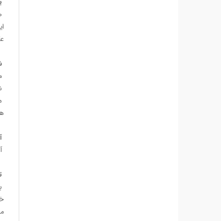
یعنی
صب
ای
عق
شم
من
شم
هم
هستند
آن
آن
تن
خا