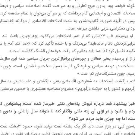
ونه خواهد بود. بدون هیچ تعارفی و به صراحت گفت: اصلاحات سیاسی و فرهنگی 
لاحات اقتصادی و اجتماعی گام برداشت که بر سر آن می‌توان با نظام مفاهمه کرد.
س در تأیید ضرورت گام‌برداشتن به سمت اصلاحات اقتصادی از دوگانه افغانستان
دای دمکراسی غربی داشتن بیراهه است.
از او پرسیدم طی 23سالی که از عمر اصلاحات می‌گذرد، چه چیزی با
رایی‌‌کردنش ناکام مانده‌اید؟ بی‌درنگ و با خنده تأکید کرد که: «خدا کند‌ آدم 
نگونه تکمیل کرد که: «ما باید بدانیم که وقت حرف‌های قشنگ گذشته است.»
ز از او پرسیدم یعنی فعالان و چهره‌های پر‌اقبال‌ترین جریان سیاسی همه این سال‌ه
 ساخت، در عرصه سیاسی و فرهنگی کار ما بسیار سخت و نشدنی است، چون نمی‌
سیم، چون مشترکات‌مان کم است.»
گردیم و کشور را به حرکت در‌آوریم.» مشروح مصاحبه همشهری با حسین مرعشی، 
یرا پیشنهاد شما درباره فروش پته‌های نفتی خبرساز شده است؛ پیشنهادی که
دم را بگیرد و در ازای آن پته نفتی واگذار کند تا بتواند سال پایانی را بدو
ت، اما چه چیزی عاید مردم می‌شود؟
املات واقعی نفت است. در ایران هم چون انحصار تولید و صادرات نفت در اختیار د