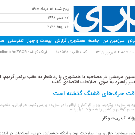
پنج شنبه 15 مرداد 1405
٢٢ صفر ١٤٤٨
2026 Aug 06
نخ
سرزمین من
جامعه
همشهری گزارش
بیست و چهار
تندرستی
صفح
کد مطلب : 108548
لینک کوتاه :
nline.ir/mZGQR
ه شنبه 4 شهریور 1399
ین مرعشی در مصاحبه با همشهری با رد شعار به عقب برنمی‌گردیم، از 
ییر راهبرد به سوی اصلاحات اقتصادی گفت
قت حرف‌های قشنگ گذشته است
میم گرفتیم و کشور را به حرکت در‌آوردیم
زانه آئینی_خبر‌نگار
ور مصاحبه حال و روز اصلاحات بود و اینکه چشم‌انداز جریان اصلاحات در آیند