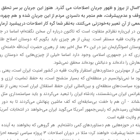
23سال از بروز و ظهور جریان اصلاحات می گذرد. هنوز این جریان بر سر تحق
قف و عدم‌پیشرفت، هم منجر به دلسردی مردم از این جریان شده و هم چهره‌ها
عی از آن تعبیر به‌خودزنی می‌کنند، به‌نظر شما گره کار اصلاحات درپیشبرد آرم
 در این‌باره نظراتم متفاوت است که تاکنون درباره آن سخن نگفته‌ام؛ اساسا در
م ولایت فقیه مستقر است. پیش از هر چیزی باید بگویم که دوستان اصلاح طلب
دوستان اصولگرایمان نیز در این 30 سال اخیر بعد از رهبری حضرت 
ری که در جمهوری اسلامی وجود دارد اساسا خیلی از چیزی‌هایی که دوستان روش
ارش را داده‌اند و دنبالش بوده‌اند محقق نمی‌شود.
ی از مهم‌ترین دستاوردهای استقرار ولایت فقیه در کشور امنیت ایران است، یعنی و
ود ما نمی‌توانسیم در منطقه‌ای که بسیار متشنج است، به حفظ تمامیت ارزی و ا
زه سیاست‌های منطقه‌ای و بین‌المللی ایران حفظ استقلال ایران است؛ یعنی از ن
فرانس ایران می‌نشستند، پادشاه ایران را تبعید می‌کردند و باید سیاستمداری مثل 
شاند - آن هم با خفت بی‌سابقه‌ای که کف ماشین پنهانش می‌کردند تا به دور
طه‌ای رسیده‌ایم که رئیس‌جمهور آمریکا می‌گوید ایران می‌خواهد در انتخابات آمر
م ولایت فقیه است.
بته در حوزه‌هایی هم دستاورد‌های کمی داشته‌ایم. هر گروهی که بخواهند به آینده ای
کنند حتما پیشرفت خواهند کرد؛ مثلا در د