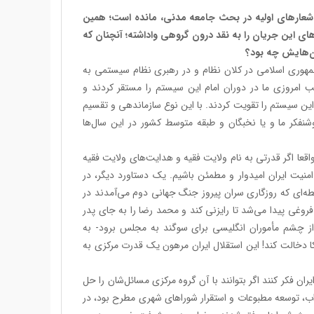
ق شعارهای اولیه در بحث جامعه مدنی، مانده است؛ همین
ی این جریان را به نقد درون گروهی واداشته؛ آنچنان که
ان‌هایش چه بود؟
 جمهوری اسلامی در کلان نظام و در رهبری نظام سیستمی به
 امروزی ما در دوران امام این سیستم را مستقر کردند و
آیت‌الله خامنه‌ای این سیستم را تقویت کردند. با این نوع سازماندهی و تقسیم
نفکر ما و یا نخبگان و طبقه متوسط کشور در این سال‌ها
اقعا اگر قدرتی به نام ولایت فقیه و هدایت‌های ولایت فقیه
منیت ایران امیدوار و مطمئن باشیم. یک دستاورد دیگر، در
قطه‌ای که روزگاری سران پیروز جنگ جهانی دوم می‌آمدند در
فروغی پیدا می‌شد تا رایزنی کند و محمد رضا را به جای پدر
 از چشم مأموران انگلیسی برای سوگند به مجلس برود- به
یکا دخالت کند! این استقلال ایران مرهون یک قدرت مرکزی به
ران فکر کنند اگر بتوانند با آن گروه مرکزی مسائل‌شان را حل
وران اصلاحات 3 پروژه سیاسی توسعه احزاب، توسعه مطبوعات و استقرار شوراهای شهری مطرح بود، در