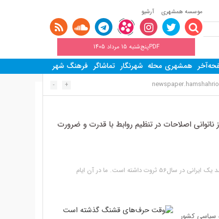
موسسه همشهری
آرشیو
PDFپنج‌شنبه 15 مرداد 1405
ه‌آخر
همشهری محله
شهرنگار
تماشاگر
فرهنگ شهر
newspaper.hamshahrio
-
+
ناتوانی اصلاحات در تنظیم روابط با قدرت و ضرورت
باید به سال68 برگردیم، چون اگر آمار و ارقام را در سال68 بررسی کنیم، هر ایرانی، 50درصد یک ایرانی در سال56 ثروت داشته است. ما در آن ایام
ه سیاسی کشور