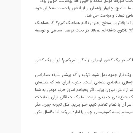
 سنندج، چابهار، زاهدان و ایرانشهر را دست منتخبان خود
فاقی نیفتاد و مباحث حل شد.
ن را با بالاترین سطح رهبری نظام هماهنگ کنیم؟ اگر هماهنگ
کنیم می‌توانیم موفق باشیم، من تصور می‌کنم با تجربه‌های تلخ و شیرینی که ما از 76 تا‌کنون داشته‌ایم عجالتا در بحث توسعه سیاسی و توسعه
 که در یک کشور اروپایی زندگی نمی‌کنیم! ایران یک کشور
ه یک تزار جدید بدل شود. ترکیه را که بیشتر سابقه دمکراسی
د بازسازی سلاطین عثمانی است. جنوب ایران هم که تکلیفش
از دلش بیرون بیاید، اگر بخواهم امروز حرف مهمی به شما
 یک جمع‌بندی جدیدی برسند. ما یک حداقلی برای اصلاحات
سر آن با نظام تفاهم کنیم، جلو ببریم. مثل تجربه چین، مگر
در چین دمکراسی هست؟ مگر آزادی در چین به مفهوم غرب وجود دارد؟ خیر، یک سیستم بسته کمونیستی چین را اداره می‌کند اما 40سال مکرر