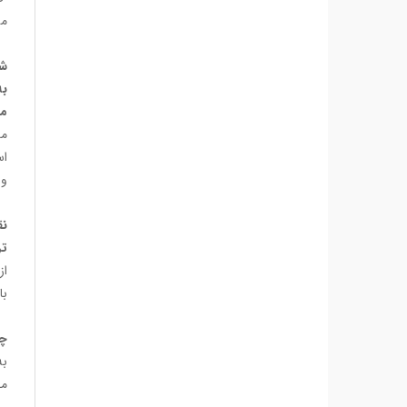
مش
شم
به
می
من
اس
و 
نق
تر
از
با
چر
به
می‌تو