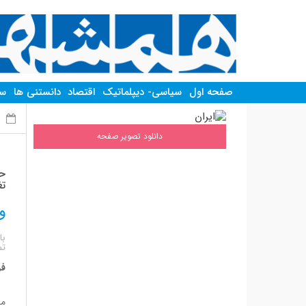
صفحه اول
سیاسی- دیپلماتیک
اقتصاد
دانستنی ها
سر
س
دانلود تصویر صفحه
حس
تغ
و
تص
فر
مح