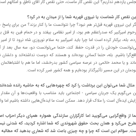
لس یازدهم نداریم؟ این نقص کار ماست، ‌حتی نقص کار آقای ناطق و امثالهم است
ن نقص کار شماست یا نیروی قهریه شما را از میدان به در کرد؟
ر این نیروی قهریه قبل‌تر هم نبود؟ چرا نتوانست ما را کنار بزند؟ من برای پاسخ 
حوم امیرکبیر که صدراعظم هم بود، از امیر نظامی بیفتد و در حمام فین به قتل برسد
ده، بله، برکنار کرده است اما چرا باید امیرکبیر به سلام نوروزی شاه نرود تا از ا
‌توانست خودش را در قدرت حفظ کند، حتما می‌توانست دو، سه سال بعد از آن د
قع‌گرا باشیم. بله، حتما کسانی بوده‌اند و هستند که دوست نداشته‌اند و دلشا
اند و یا محمد خاتمی در عرصه سیاسی کشور بدرخشد، اما ما هم با اشتباهاتما
دمان در این مسیر تأثیر‌گذار بوده‌ایم و همه کشور ضرر کرده است.
 مثال شما می‌توان این برداشت را کرد که چهره‌هایی که به حاشیه رانده شده‌اند
 می‌گویم یک جریان سیاسی - اجتماعی باید متناسب با واقعیت‌ها و آن مقدار 
ایش ایده‌آل است را ملاک قرار دهد. ممکن است ما ایده‌آل‌هایی داشته باشیم اما واقع
ا از واقع‌گرایی می‌گویید اما کارگزاران سازندگی همواره همپای دیگر احزاب
رح می‌کرد و همان بحث حقوق شهروندی که شما اشاره کردید، که شدنی نیست،
ت. سؤالم این است که چرا و چه چیزی باعث شد که شعاری بدهید که مطالبه عمومی 