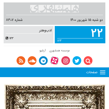
دو شنبه 15 شهریور 1400
شماره 8307
22
ادب‌وهنر
123
123
موسسه همشهری
آرشیو
صفحات