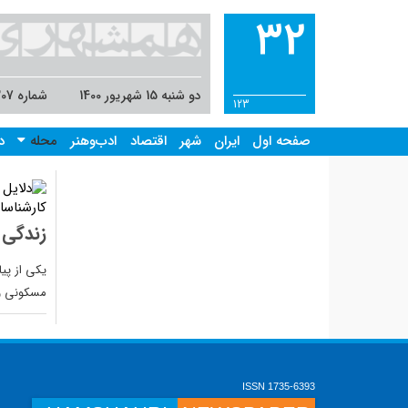
32
دو شنبه 15 شهریور 1400
شماره 8307
123
صفحه اول
ایران
شهر
اقتصاد
ادب‌وهنر
محله
د
زندگی زیر سق
یکی از پی
مسکونی و
ISSN 1735-6393