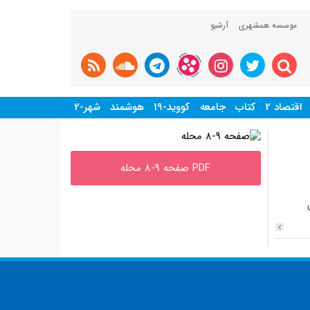
موسسه همشهری
آرشیو
اقتصاد 2
کتاب
جامعه
کووید-19
هوشمند
شهر-۲
PDF صفحه 9-8 محله