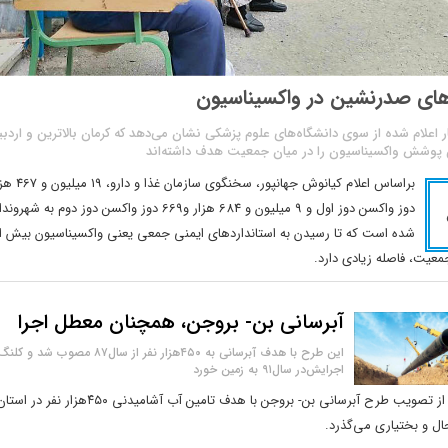
های صدرنشین در واکسیناسیون
ر اعلام شده از سوی دانشگاه‌های علوم پزشکی نشان می‌دهد که کرمان بالاترین و اردب
ن پوشش واکسیناسیون را در میان جمعیت هدف داشته‌اند
دوز واکسن دوز اول و 9 میلیون و 684 هزار و669 دوز واکسن دوز دوم 
شده است‌ که تا رسیدن به استانداردهای ایمنی جمعی یعنی واکسیناسیون بیش ا
آبرسانی بن- بروجن، همچنان معطل اجرا
این طرح با هدف آبرسانی به ۴۵۰هزار نفر از سال۸۷ مصوب شد و کل
اجرایش‌در سال۹۱ به زمین خورد
۱۳سال از تصویب طرح آبرسانی بن- بروجن با هدف تامین آب آشامیدنی ۴۵۰هزار نفر در اس
ل و بختیاری می‌گذرد.