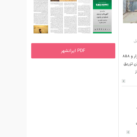
یل
PDF ایرانشهر
‌براساس اعلام کیانوش جهانپور، سخنگوی سازمان غذا و دارو، 19 میلیون و 467 هزار و 858
به شهروندان تزریق
ز
نگ
تان