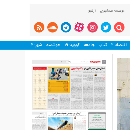
موسسه همشهری
آرشیو
اقتصاد 2
کتاب
جامعه
کووید-19
هوشمند
شهر-۲