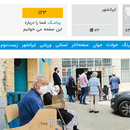
ایرانشهر
123
پیامـک
شما را درباره
این صفحه می خوانیم
123
رنگ
حوادث
جهان
صفحه‌آخر
استانی
ورزشی
ایرانشهر
زیست‌بوم