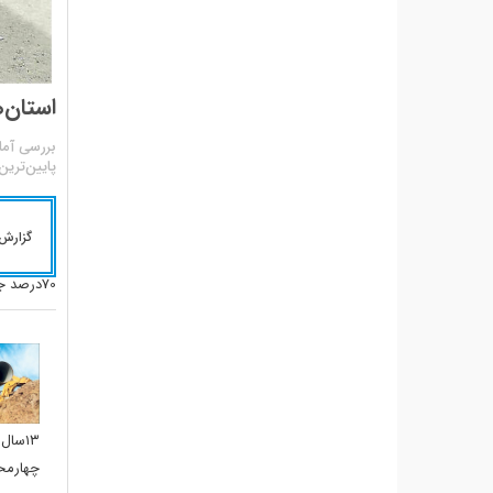
استان‌
بررسی آما
پایین‌تری
گزارش
70درصد جمعیت، فاصله زیادی دارد.
چهارمحا