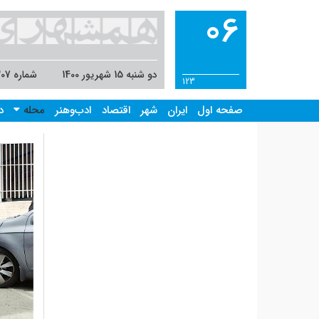
06
دو شنبه 15 شهریور 1400
شماره 8307
123
صفحه اول
ایران
شهر
اقتصاد
ادب‌وهنر
محله
د