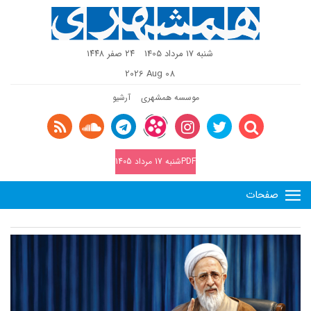
شنبه 17 مرداد 1405
٢٤ صفر ١٤٤٨
2026 Aug 08
موسسه همشهری
آرشیو
PDFشنبه 17 مرداد 1405
صفحات