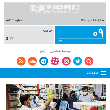
شنبه 25 تیر 1401
شماره 8544
09
جامعه
123
123
موسسه همشهری
آرشیو
صفحات