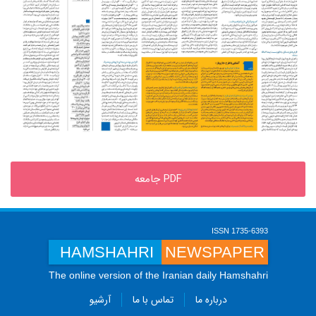
PDF جامعه
ISSN 1735-6393
HAMSHAHRI
NEWSPAPER
The online version of the Iranian daily Hamshahri
درباره ما
تماس با ما
آرشیو