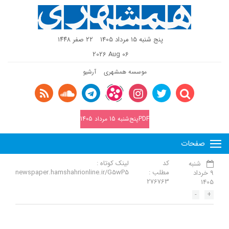
پنج شنبه 15 مرداد 1405
٢٢ صفر ١٤٤٨
2026 Aug 06
موسسه همشهری
آرشیو
PDFپنج‌شنبه 15 مرداد 1405
صفحات
کد
لینک کوتاه :
شنبه
مطلب :
newspaper.hamshahrionline.ir/G5wP5
9 خرداد
276763
1405
-
+