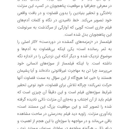
در معرفی جغرافیا و موقعیت پناهجویان در کمپ، این منزلت
باختگی و تحقیر بنیادین را بدون قضاوت و در بافت واقعی
خود تصویر می‌کند. خط ناامیدی در نگاه و کلمات آدم‌های
فیلم جاری است؛ گویی که آوارگی از سرگذشت به سرنوشت
این پناهجویان بدل شده است.
فیلمساز در «زمزمه‌های گمشده در دوردست» 2کار اصلی را
به ثمر ‌رسانده است؛ یکی اینکه بی‌قضاوت به آدم‌ها و
موضوع نزدیک شده و دیگر آنکه این نزدیکی را در اندازه نگه
داشته است. با اینکه فیلمساز از سوژه‌های انسانی خود
می‌پرسد چرا تن به مهاجرت غیرقانونی داده‌اند و آیا پشیمان
هستند یا خیر، اما هیچ‌گاه از این سؤال به سمت قضاوت آنها
حرکت نمی‌کند؛ چراکه تلاش برای قضاوت، خود نوعی تحقیر
شرایط سوژه‌های فیلم است و این دقیقاً آن چیزی است که
فیلم باید از آن اجتناب و به‌جای آن منزلت ذاتی نادیده گرفته
شده را تصویر کند و این موفقیت بزرگ این مستند است؛
یادآوری منزلت. زاویه دید فیلم به‌درستی در ساحت مشاهده
باقی می‌ماند و در مواجهه با سوژه‌ای با این هجم از اهمیت و
درام ذاتی، هرگونه مواجهه در ساختار سینمای مستند نوعی