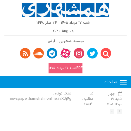
شنبه 17 مرداد 1405
٢٤ صفر ١٤٤٨
2026 Aug 08
موسسه همشهری
آرشیو
PDFشنبه 17 مرداد 1405
صفحات
کد
لینک کوتاه :
چهار
مطلب :
newspaper.hamshahrionline.ir/XDj4g
شنبه 19
168031
مرداد 1401
-
+