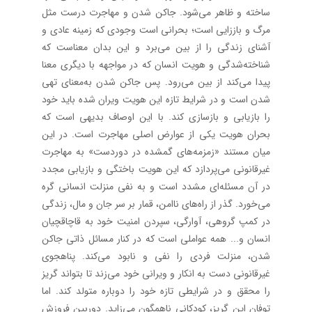
ساخته و ظاهر می‌شود. جاکن شدن و مهاجرت درست مثل
مرگ و باززایی است؛ بحرانی است وجودی که زمینه عادی و
آشنای زندگی را از بین می‌برد و این بدان معناست که
شناخته‌شدگی و هویت انسان که در مواجهه با دیگری معنا
پیدا می‌کند از بین می‌رود. پس جاکن شدن به‌معنای تهی
شدن است و در شرایط تازه این هویت ویران شده باید خود
را بازیابی و بازسازی کند. با این اوصاف بدیهی است که
بحران هویت یکی از عوارض اصلی مهاجرت است. در این
میان مستند «زمزمه‌های گمشده در دوردست» به مهاجرت
غیرقانونی می‌پردازد که این هویت باختگی و بازیابی مجدد
در آن مسئله‌ای مشدد است و به نفی منزلت انسانی گره
می‌خورد. گذر از راه‌های ناامن، قمار بر سر جان و مال، زندگی
در کمپ گروهی، آوارگی، سپردن امنیت خود به قاچاقچیان
انسان و... همه عواملی است که در کنار مسائل ذاتی جاکن
شدن، منزلت فردی را نفی و نابود می‌کند. پناهجوی
غیرقانونی دست به انکار و ویرانی خود می‌زند تا بتواند گریز
را محقق و در شرایطی تازه خود را دوباره متولد کند. اما
توفان این گریز، کودکانی ناهمگون می‌زاید. دوربین فروزش