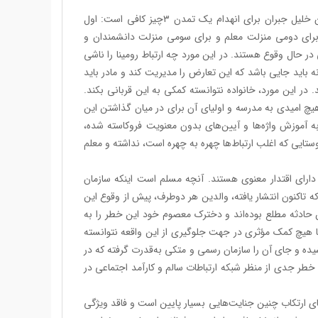
باید از خود بپرسیم که آیا ما در حال تجربه زوال یک تمدن هستیم؟ به‌گفته جبران خلیل جبران برای انهدام یک تمدن ۳چیز کافی است: اول
 برای دومی منزلت معلم و برای سومی منزلت دانشمندان و
در حال وقوع هستند. در این مورد چه ارتباط رومینا را ناشی
نه باید جایی باشد که این تعارض را مدیریت کند و مادر باید
در این مورد، خانواده نتوانسته کمکی به این قربانی بکند.
چ امیدی به مدرسه و اولیای آن برای در میان گذاشتن این
ه آموزش واژه‌ها و آیین‌های بدون معنویت فروکاسته شده،
ایی که اغلب ارتباط‌ها چهره به چهره است، نداشته و معلم
دارای اقتدار معنوی هستند. آنچه مسلم است اینکه سازمان
 تاکنون انتشار یافته، والدین هر دوطرف، پیش از وقوع این
 حادثه مطلع بوده‌اند و دخترک معصوم خود این خطر را به
ا هیچ کمک مؤثری در جهت جلوگیری از این واقعه نتوانسته
ده و جای آن را سازمان رسمی و متکی به‌قدرت گرفته که در
ک خطر جدی از منظر شبکه ارتباطات سالم و کارآمد اجتماعی در
ای ارتکاب چنین جنایت‌هایی بسیار پایین است و فاقد ویژگی