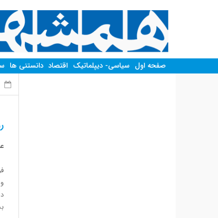
صفحه اول
سیاسی- دیپلماتیک
اقتصاد
دانستنی ها
سر
شن
ر
عب
فر
و 
دا
بس