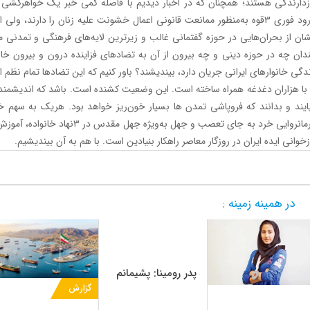
زدارندگی هستند؛ همچنان که در اخبار دیدیم با فاصله کمی خبر یک خواهرکشی د
ورود فوری ۳قوه به‌منظور ممانعت قانونی اعمال خشونت علیه زنان را دارند،
ان از بحران‌هایی در حوزه گفتمانی غالب و زیرترین لایه‌های فرهنگی و تمدنی م
دان چه در حوزه دینی و چه بیرون از آن به تضادهای فزاینده درون و بیرون خ
دگی خانوارهای ایرانی جریان دارد، بیندیشند؟ باور کنیم که این تضادها تمام نظم ار
 با هزاران دغدغه همراه ساخته است. این وضعیت کشنده است. باشد که اندیشمندا
ایند و بدانند که فروپاشی تمدن ها بسیار خون‌ریز خواهد بود. هریک به سهم 
فرمانروایی خرد به جای تعصب و جهل 
زخوانی ایده ایران در روزگار معاصر راهکار بنیادین است. با هم به آن بیندیشیم.
در همینه زمینه :
پدر رومینا: پشیمانم
گزارش