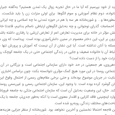
نواده، دوم نظام آموزشی و سوم الگوها. برای اولی منزلت زن را باید شکست،
طوره‌ها و... و شوربختانه هر سه با هم در حوزه تمدنی ما چه اسلامی و چه ایرانی 
 احساسات گذرای نوجوانی و چه به‌دلیل الگوهای ارتباطی ناسالم بدانیم، قاعدتا خا
ش مؤثر در خانه برای مدیریت تعارض اعم از تعارض ارزشی یا رفتاری داشته باشد. 
زون بر این، این دختر معصوم در سنین دانش‌آموزی بوده است. پیداست که وی هی
ئله با آنان نداشته است. آیا این نشان از آن نیست که آموزش و پرورش تنها ب
تباط آن با خانواده ضعیف و جایی در زندگی اجتماعی حتی در یک جامعه کوچک روست
زلت خود را از دست داده است؟
‌هرروی، هر جمعیتی در حد خود دارای سازمانی اجتماعی است و بزرگانی در آن 
تماعی روستا در این مورد هیچ کمک مؤثری نتوانسته بکند؛ چون براساس اخباری که
ایت در جریان موضوع بوده‌اند و حتی برخی مقام‌های رسمی از احتمال وقوع این
ان گوشزد کرده بوده است. با وجود این، سازمان اجتماعی رسمی و غیررسمی روست
ند. حال، این وضعیت به‌دلیل آن است که سازمان اجتماعی متکی به جامعه فروپاشی
ارد اینچنینی فاقد کارایی و اقتدار معنوی است یا آنکه به‌طور جدی‌تر، جامعه با ی
حت‌های مختلف زندگی روبه‌رو شده است.
ن فاجعه احتمالا نخستین و آخرین نخواهد بود. شوربختانه از منظر جزایی هزینه‌ه