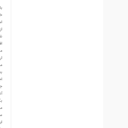
خا
اس
از
نق
اف
مس
ار
من
به
اج
جن
آن
بک
مو
سا
ای