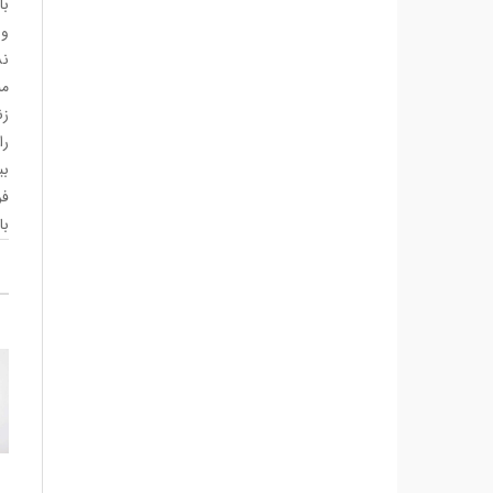
با
نش
من
زن
را
بی
با