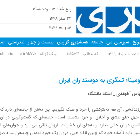
پنج شنبه 15 مرداد 1405
٢٢ صفر ١٤٤٨
2026 Aug 06
نخ
سرزمین من
جامعه
همشهری گزارش
بیست و چهار
تندرستی
صفح
کد مطلب : 101553
لینک کوتاه :
ahrionline.ir/rkYvk
به 10 خرداد 1399
ومینا؛ تلنگری به دوستداران ایران
اس آخوندی _ استاد دانشگاه
زندکشی، آن هم دخترکشی را خرد و سبک نگیریم. این نشان از جامعه‌ای دارد ک
جهل جای عشق و اخلاق و خرد نشسته است؛ جامعه‌ای که گفت‌وگویی در آن ص
شتن در آن جایی ندارد و به‌جای آن خشونت، ارزش تلقی می‌شود و جوان‌های آن یا
یار باید تأسف خورد که چنین اتفاق‌هایی درون یک حوزه تمدنی چندهزار ساله صو