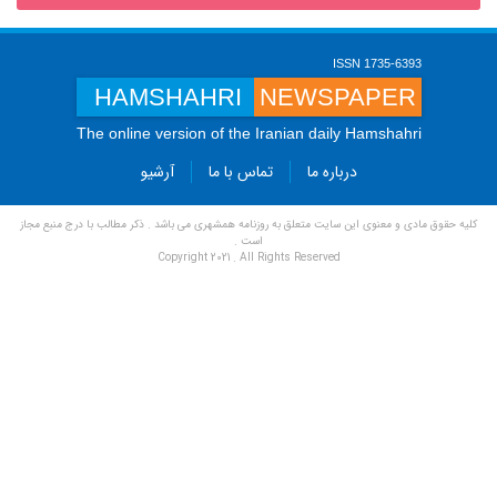
ISSN 1735-6393
HAMSHAHRI
NEWSPAPER
The online version of the Iranian daily Hamshahri
درباره ما
تماس با ما
آرشیو
کلیه حقوق مادی و معنوی این سایت متعلق به روزنامه همشهری می باشد . ذکر مطالب با درج منبع مجاز
است .
Copyright 2021 . All Rights Reserved