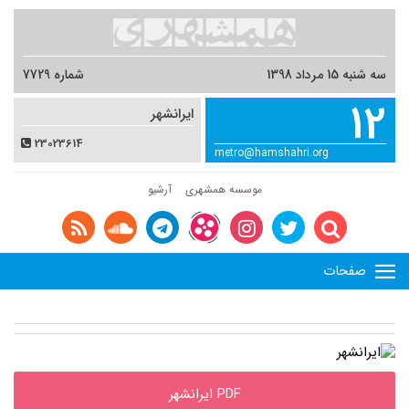
سه شنبه 15 مرداد 1398
شماره 7729
12
ایرانشهر
23023614
metro@hamshahri.org
موسسه همشهری
آرشیو
صفحات
PDF ایرانشهر