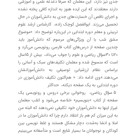
جدی نیز دارد، این معلمان که صرفا دغدغه علمی و آموزشی
دارند معتقدند که این ایده هنوز به اندازه کافی پخته نشده
و اجرای ناقص آن خسارت‌های جدی به دانش‌آموزان در حال
تحصیل می‌زند. ابوالفضل کوچک زاده، کارشناس ارشد علوم
تربیتی و معلم دوره ابتدایی در این‌باره توضیح داد: «موضوع
مشق شب با آن ویژگی‌های مرسوم که دانش‌آموز باید
چندین صفحه از درس‌های کتاب فارسی رونویسی می‌کرد و
20تا 30سؤال ریاضی و علوم را جواب می‌داد، بیش از 15سال
است که منسوخ شده و معلمان تکلیف‌های سبک و آسانی را
براساس نظام ارزشیابی توصیفی به دانش‌آموزانشان
می‌دهند.»وی ادامه داد: « هم‌اکنون تکلیف دانش‌آموزی در
دوره ابتدایی به یک صفحه دیکته، حداکثر
5 سؤال ریاضی، روخوانی برخی دروس و رونویسی یک
صفحه از کتاب «بنویسیم» خلاصه می‌شود و اغلب معلمان
غیراز اینها به دانش‌آموزان خود تکلیفی نمی‌دهند که البته من
به این میزان کم هم باز انتقاد دارم چرا که دانش‌آموزان ما در
املا و انشا به‌شدت دچار مشکل هستند و غلط نویسی بین
کودکان و نوجوانان ما بسیار شایع است و متأسفانه می‌بینیم