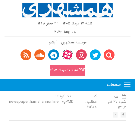
شنبه 17 مرداد 1405
٢٤ صفر ١٤٤٨
2026 Aug 08
موسسه همشهری
آرشیو
PDFشنبه 17 مرداد 1405
صفحات
کد
لینک کوتاه :
سه
مطلب :
newspaper.hamshahrionline.ir/gPMD
شنبه 27 آذر
41288
1397
-
+