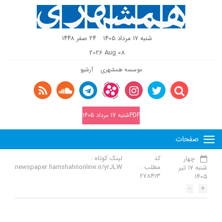
شنبه 17 مرداد 1405
٢٤ صفر ١٤٤٨
2026 Aug 08
موسسه همشهری
آرشیو
PDFشنبه 17 مرداد 1405
صفحات
کد
لینک کوتاه :
چهار
مطلب :
newspaper.hamshahrionline.ir/yrJLW
شنبه 17 تیر
278413
1405
-
+