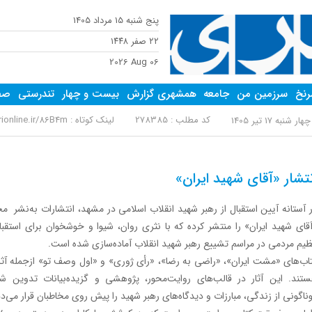
پنج شنبه 15 مرداد 1405
٢٢ صفر ١٤٤٨
2026 Aug 06
نخ
سرزمین من
جامعه
همشهری گزارش
بیست و چهار
تندرستی
صفح
کد مطلب : 278385
لینک کوتاه :
online.ir/86B4m
هار شنبه 17 تیر 1405
نتشار «آقای شهید ایران»
قای شهید ایران» را منتشر کرده که با نثری روان، شیوا و خوشخوان برای استقبا
یم مردمی در مراسم تشییع رهبر شهید انقلاب آماده‌سازی‌ شده است.
اب‌های «مشت ایران»، «راضی به رضا»، «رأی ژوری» و «اول وصف تو» ازجمله آثا
تند. این آثار در قالب‌های روایت‌محور، پژوهشی و گزیده‌بیانات تدوین شده
ناگونی از زندگی، مبارزات و دیدگاه‌های رهبر شهید را پیش روی مخاطبان قرار می‌د