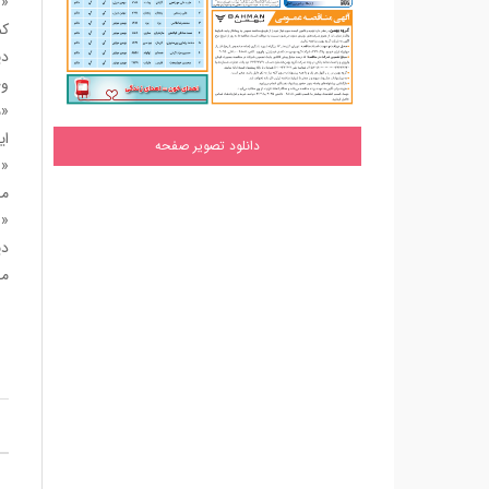
کم
دی
وج
«م
ای
دانلود تصویر صفحه
«ر
مخ
«ر
دی
می