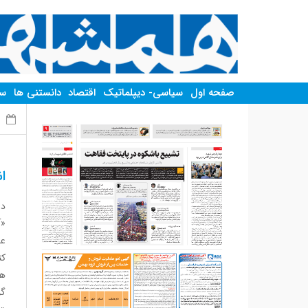
صفحه اول
سیاسی- دیپلماتیک
اقتصاد
دانستنی ها
سر
چ
ا
«آ
عظ
کت
هس
گو