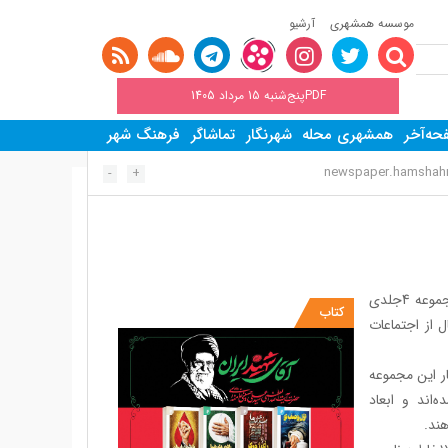
موسسه همشهری
آرشیو
PDFپنج‌شنبه 15 مرداد 1405
ه‌آخر
همشهری محله
شهرنگار
تماشاگر
فرهنگ شهر
newspaper.hamshahri
-
+
در آستانه آیین استقبال از رهبر شهید انقلاب اسلامی در مشهد، انتشارات به‌نشر مجموعه 4جلدی
کتاب
ل از اجتماعات
ر این مجموعه
‌اند و ابعاد
هند.