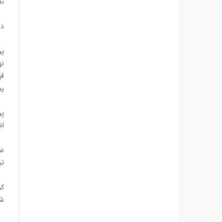
تع
در
پی
اضاف
تیم د
شد