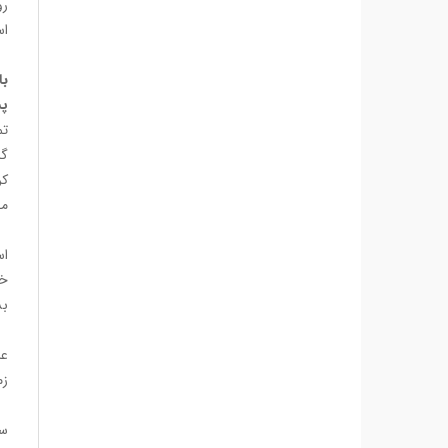
اس
با
پس
تم
گم
کر
می
عظ
اس
خل
بش
آن
زم
رو