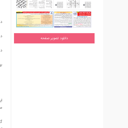
رونالدو ۱۱
او ت
در ۳۰بازی) در رتب
درحالی‌ک
دانلود تصویر صفحه
داشته ا
به
می
پس از ۶۴سال، میکل مر
رو
سال۱۹۸۲ و مقابل استرالیا در 