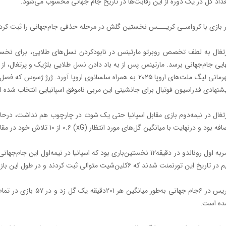
داد گل در یک دوره از این رقابت‌ها در تاریخ جام جهانی محسوب می‌شود.
 بازی با کرواسـی کریـــس نخستین گلش در مرحله حذفی جام‌جهانی را ثبت کرد و با ۴۱سال و ۱۴۷روز مسن‌ترین گلزن مراحل ح
قهرمانی لیگ ملت‌های اروپا ۲۰۲۵ به همراه سلسائوی اروپا آورد. 
شنهادی فدراسیون فوتبال برای جانشینی این مربی ناموفق اسپانیایی انتخاب شده 
ه بود و در‌نهایت با میانگین گل‌های مورد انتظار (xG) ۰.۶ از ۱۰ تلاش خود در مقابل ۱.۷۷ گل حریف از ۱۵تلاش خود به‌کار خود پایان دادند.
ضربه اول رونالدو در دقیقه۱۲ نخستین‌باری بود که اسپانیا در نیمه‌ا
ر تاریخ این تورنمنت شدند که ۶کلین‌شیت متوالی ثبت کردند و در طول این بازی به‌ندرت با مشکل مواجه شدند.
ه است.