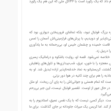
رونالدو دوشنبه‌شب در ورزشگاه دالاس دویست‌وسی‌وسومین بازی ملی خود را انجام داد که یک رکورد است ‌با ۱۴۶گل ملی که این هم یک رکورد
 بزرگ فوتبال نبود، بلکه تماشای فروریختن دیواری بود که
ی‌ناپذیر او دویدیم، با پرش‌های فرازمینی‌اش آسمان را لمس
ن قامت خمیده و چشمان خیس او، بی‌رحمانه به ما یادآوری
 دریبل زد.
 خلاصه نمی‌شود. قصه او، روایت باشکوه و دراماتیک پسری
 معجزه را با خون، عرق، شب‌بیداری‌ها و تاول‌های پاهایش
تند، کریستیانو به نماد خدشه‌ناپذیر اراده تبدیل شد. او به
به را هم برای چند ثانیه در هوا دور بزنی.
ت که تمام هستی و جوانی‌اش را به پای آن ریخت. او مثل
ش آرام‌آرام در حال عبور از اوست. تقصیر فوتبال نیست، این جبر بی‌رحم
ی‌گیرد.
یست. دیگر کسی نیست که با یک نفس عمیق، استادیوم را به
ی «Siuuu» را در گوش تاریخ طنین‌انداز کند. اما کریس یک میراث جاودانه بر جای گذاشت. برای ما