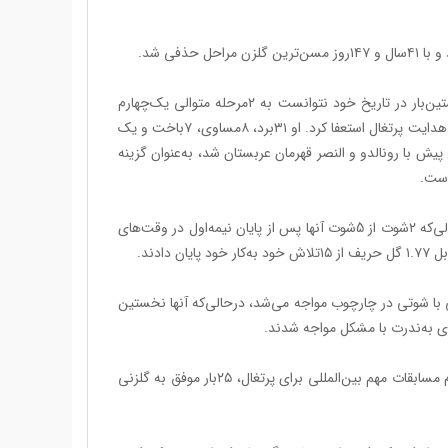
ذفی شد.
پرتغال به لطف تخصص روبرتو مارتینس در نابود‌کردن نسل‌های طلایی، برای نخستین‌بار در تاریخ خود نتوانست به ۲مرحله متوالی یک‌چهارم
نهایی جام‌جهانی برسد. مارتینس پس از به باد دادن نسل طلایی بلژیک و پرتغال، از هدایت پرتغال استعفا کرد. او ۳۱برد، ۸مساوی، ۷باخت و یک
ژرژ ژسوس که فصل پیش با رونالدو و النصر قهرمان عربستان شد، به‌عنوان گزینه
است.
پرتغال در نیمه‌دوم بازی مقابل اسپانیا حتی یک شوت در چارچوب هم نداشت، درحالی‌که ۲شوت از 5شوت آنها پس از پایان نیمه‌اول در وقت‌های
ول این جام‌جهانی با شوتی در چارچوب مواجه می‌شد، درحالی‌که آنها نخستین
کریس در ۶جام جهانی به‌طور میانگین هر ۲۰۱دقیقه یک گل زد و در ۵۷ بازی در تمام مسابقات مهم بین‌المللی برای پرتغال، ۲۵بار موفق به گلزنی