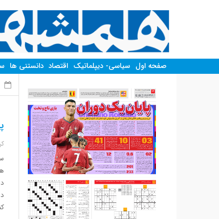
صفحه اول
سیاسی- دیپلماتیک
اقتصاد
دانستنی ها
سر
چ
پ
کر
سر
هم
در
دو
کن