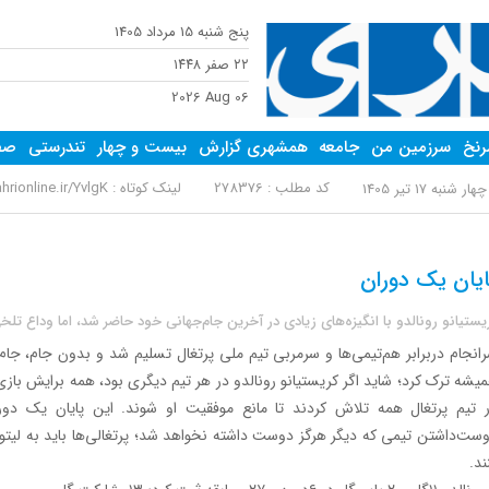
پنج شنبه 15 مرداد 1405
٢٢ صفر ١٤٤٨
2026 Aug 06
نخ
سرزمین من
جامعه
همشهری گزارش
بیست و چهار
تندرستی
صفح
کد مطلب : 278376
لینک کوتاه :
ionline.ir/YvlgK
هار شنبه 17 تیر 1405
ایان یک دوران
یستیانو رونالدو با انگیزه‌های زیادی در آخرین جام‌جهانی‌ خود حاضر شد، اما وداع ت
انجام دربرابر هم‌تیمی‌ها و سرمربی تیم ملی پرتغال تسلیم شد و بدون جام، جام‌
یشه ترک کرد؛ شاید اگر کریستیانو رونالدو در هر تیم دیگری بود، همه برایش بازی 
 تیم پرتغال همه تلاش کردند تا مانع موفقیت او شوند. این پایان یک دورا
ست‌داشتن تیمی که دیگر هرگز دوست داشته نخواهد شد؛ پرتغالی‌ها باید به لیتو
ند.