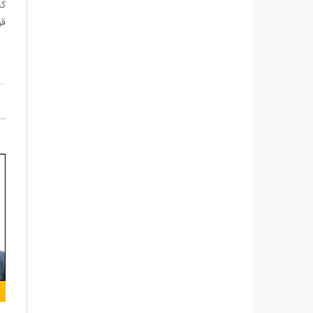
که
قو
ممنونیم 