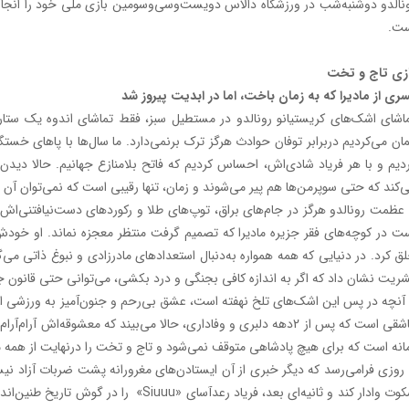
ت.
زی تاج و تخت
ری از مادیرا که به زمان باخت، اما در ابدیت پیروز شد
اشای اشک‌های کریستیانو رونالدو در مستطیل سبز، فقط تماشای اندوه یک ستاره‌
ان می‌کردیم دربرابر توفان حوادث هرگز ترک برنمی‌دارد. ما سال‌ها با پاهای خستگ
دیم و با هر فریاد شادی‌اش، احساس کردیم که فاتح بلامنازع جهانیم. حالا دید
‌کند که حتی سوپرمن‌ها هم پیر می‌شوند و زمان، تنها رقیبی است که نمی‌توان آن را
مت رونالدو هرگز در جام‌های براق، توپ‌های طلا و رکوردهای دست‌نیافتنی‌اش
ت در کوچه‌های فقر جزیره‌ مادیرا که تصمیم گرفت منتظر معجزه‌ نماند. او خودش
ق کرد. در دنیایی که همه همواره به‌دنبال استعدادهای مادرزادی و نبوغ ذاتی می‌گش
ریت نشان داد که اگر به اندازه‌ کافی بجنگی و درد بکشی، می‌توانی حتی قانون جاذ
چه در پس این اشک‌های تلخ نهفته است، عشق بی‌رحم و جنون‌آمیز به ورزشی اس
عاشقی است که پس از 2دهه دلبری و وفاداری، حالا می‌بیند که معشوقه‌ا
انه است که برای هیچ پادشاهی متوقف نمی‌شود و تاج و تخت را در‌نهایت از همه م
زی فرا‌می‌رسد که دیگر خبری از آن ایستادن‌های مغرورانه پشت ضربات آزاد ن
سکوت وادار کند و ثانیه‌ای بعد، فریاد رعدآسا