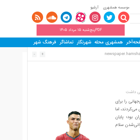
موسسه همشهری
آرشیو
PDFپنج‌شنبه 15 مرداد 1405
ه‌آخر
همشهری محله
شهرنگار
تماشاگر
فرهنگ شهر
newspaper.hamshahr
-
+
لخی داشت
جهانی را برای
می‌کردند، اما
ن بود؛ پایان
انی‌شدن سلام