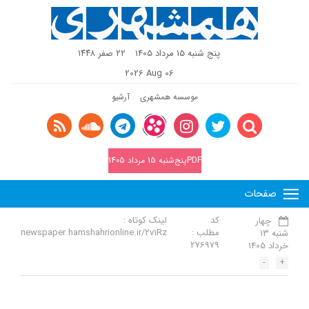
پنج شنبه 15 مرداد 1405
٢٢ صفر ١٤٤٨
2026 Aug 06
موسسه همشهری
آرشیو
PDFپنج‌شنبه 15 مرداد 1405
صفحات
کد
لینک کوتاه :
چهار
مطلب :
newspaper.hamshahrionline.ir/2v1Rz
شنبه 13
276979
خرداد 1405
-
+