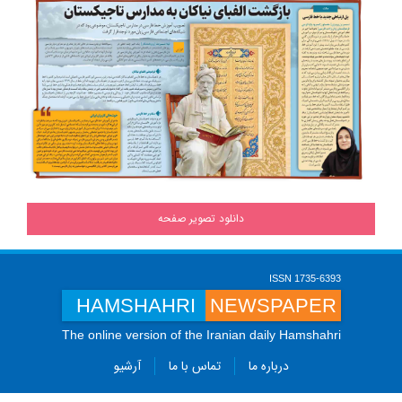
دانلود تصویر صفحه
ISSN 1735-6393
HAMSHAHRI
NEWSPAPER
The online version of the Iranian daily Hamshahri
درباره ما
تماس با ما
آرشیو