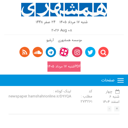
شنبه 17 مرداد 1405
٢٤ صفر ١٤٤٨
2026 Aug 08
موسسه همشهری
آرشیو
PDFشنبه 17 مرداد 1405
صفحات
کد
لینک کوتاه :
چهار
مطلب :
newspaper.hamshahrionline.ir/D9YQA
شنبه 6
273261
اسفند 1404
-
+