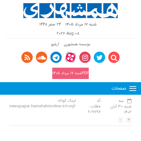
شنبه 17 مرداد 1405
٢٤ صفر ١٤٤٨
2026 Aug 08
موسسه همشهری
آرشیو
PDFشنبه 17 مرداد 1405
صفحات
کد
لینک کوتاه :
سه
مطلب :
newspaper.hamshahrionline.ir/r0vq2
شنبه 30 آبان
209797
1402
-
+