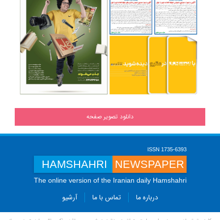
دانلود تصویر صفحه
ISSN 1735-6393
HAMSHAHRI
NEWSPAPER
The online version of the Iranian daily Hamshahri
درباره ما
تماس با ما
آرشیو