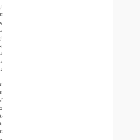
از
تا
بغ
سر
از
بن
فر
دی
دل
آق
نا
آه
شا
طو
با
تا
جا