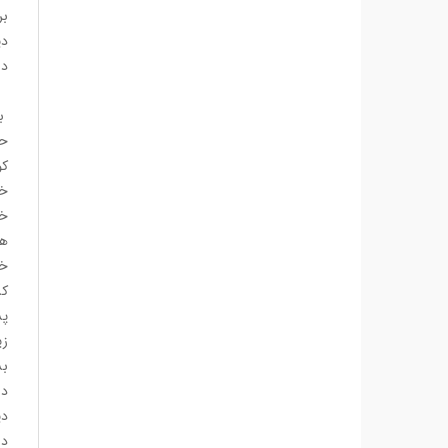
بر
دی
دل
بی
حا
کو
خا
خو
هر
خی
کش
پش
زی
بس
در
دی
دل