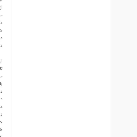
از
ما
دل
هر
دی
دل
از
تا
ما
با
در
دا
مو
در
حا
خو