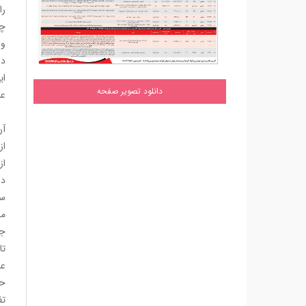
را
چش
وا
در
ای
دانلود تصویر صفحه
عا
آن
از
از
در
سر
می
جا
تا
عم
حس
تف