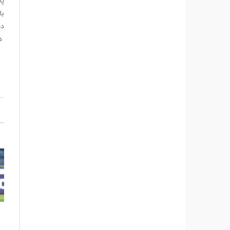
پا
با
دی
دل