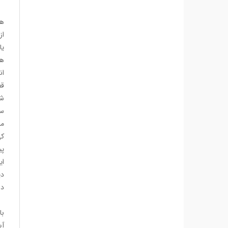
هر
از
یا
هر
ان
قف
شی
سی
ما
کی
پی
ای
دی
دل
با
آی