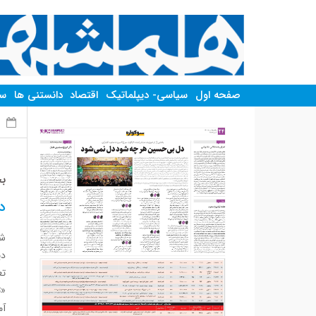
صفحه اول
سیاسی- دیپلماتیک
اقتصاد
دانستنی ها
سر
ی
بخ
د
شع
دی
تع
«ت
آم