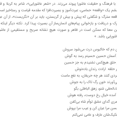
 با فرهنگ و حقیقت عاشورا پیوند می‌زند. در «شعر عاشورایی»، شاعر به کربلا و 
م یک «واقعه» حماسی، عبرت‌آموز و بصیرت‌افزا که مقدمه قیامت و رستاخیز است 
قعه سترگ و شگفتی که پیش و بیش از گریستن، باید بر آن «نگریست»، از آن عب
ک و دریافت و بازخوانی پیام‌های انسان‌ساز آن بصیرت پیدا کرد. نکته دیگر اینک
ن معنا که ممکن است در ظاهر و صورت هیچ نشانه صریح و مستقیمی از عاشورا 
شورایی باشد. »
 دم که خاکبوس درت می‌شود سروش
 آسمان حسین حسینم رسد به گوش
 حلق هیچ‌کس نشنیدم به جز حسین
 حلقه ارادت رندان باده‌نوش
دی کنند هر چه حریفان، به نفع ماست
‌آورند خون رگ تاک را به جوش
ءالحقی شنو، زهق الباطلی بگو
 آمده خیال رخ دوست، رفته هوش
ری گدای عشق توأم شاه بی‌کفن
ن مرا عیان کن و عیب مرا بپوش
کیک‌شان عارف و عامی نمی‌کنم