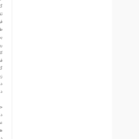
گا
تف
فر
طف
بح
رو
کا
فض
گف
زی
دی
دل
حی
در
عب
هر
در