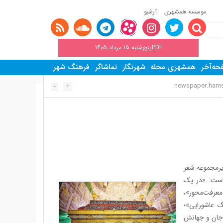
موسسه همشهری
آرشیو
PDFپنج‌شنبه 15 مرداد 1405
ه‌آخر
همشهری محله
شهرنگار
تماشاگر
فرهنگ شهر
newspaper.hamsh
-
+
زیرمجموعه شعر
 است: «در یک
عرفت‌محور»،
 عاشورایی»؛
 جان و جهانش