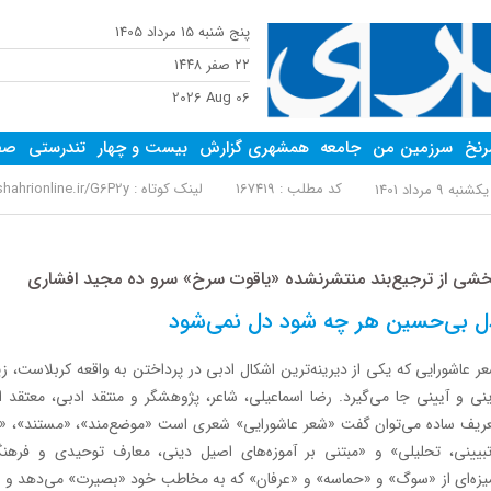
پنج شنبه 15 مرداد 1405
٢٢ صفر ١٤٤٨
2026 Aug 06
نخ
سرزمین من
جامعه
همشهری گزارش
بیست و چهار
تندرستی
صفح
کد مطلب : 167419
لینک کوتاه :
ahrionline.ir/G6P2y
کشنبه 9 مرداد 1401
شی از ترجیع‌بند منتشرنشده‌ «یاقوت سرخ» سرو ده مجید افشاری
ل بی‌حسین هر چه شود دل نمی‌شود
ر عاشورایی که یکی از دیرینه‌ترین اشکال ادبی در پرداختن به واقعه کربلاست، 
نی و آیینی جا می‌گیرد. رضا اسماعیلی، شاعر، پژوهشگر و منتقد ادبی، معتقد
ریف ساده می‌توان گفت «شعر عاشورایی» شعری است «موضع‌مند»، «مستند»، «م
بیینی، تحلیلی» و «مبتنی بر آموزه‌های اصیل دینی، معارف توحیدی و فرهنگ
یزه‌ای از «سوگ» و «حماسه» و «عرفان» که به مخاطب خود «بصیرت» می‌دهد و