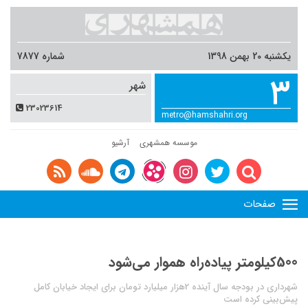
یکشنبه 20 بهمن 1398
شماره 7877
3
شهر
23023614
metro@hamshahri.org
موسسه همشهری
آرشیو
صفحات
500کیلومتر پیاده‌راه هموار می‌شود
شهرداری در بودجه سال آینده 2هزار میلیارد تومان برای ایجاد خیابان کامل
پیش‌بینی کرده است