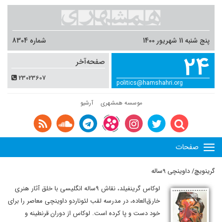
پنج شنبه 11 شهریور 1400
شماره 8304
24
صفحه‌آخر
23023607
politics@hamshahri.org
موسسه همشهری
آرشیو
صفحات
گرینویچ/ داوینچی 9ساله
لوکاس گرینفیلد، نقاش ۹ساله انگلیسی با خلق آثار هنری
خارق‌العاده، در مدرسه لقب لئوناردو داوینچی معاصر را برای
خود دست و پا کرده است. لوکاس از دوران قرنطینه و