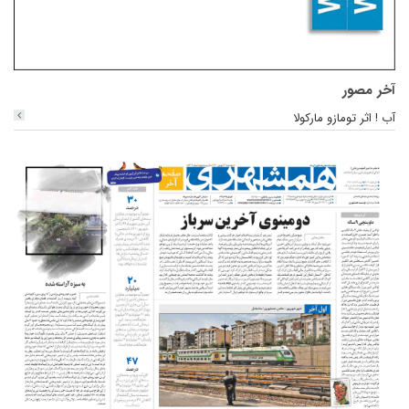
آخر مصور
آب ! اثر تومازو مارکولا