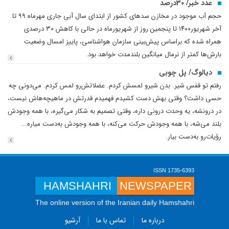
عدد خبر/ 30درصد
حجم آب موجود در مخازن سدهای کشور از ابتدای سال آبی جاری مهرماه ۹۹ تا
آخر شهریور۱۴۰۰ تا پنجمین روز از شهریورماه در حالی با کاهش ۳۰ درصدی
همراه شده که براساس پیش‌بینی سازمان هواشناسی، پاییز امسال وضعیت
بارش‌ها کمتر از نرمال میانگین بلندمدت خواهد بود.
دیالوگ/ پل چوبی
رفتم تو قفس شیر. بدن شیرو لمسش کردم. عضلاتش‌رو لمس کردم. می‌دونی چه
حسی داشت؟ وقتی بهش دست کشیدم فهمیدم قدرتش در ماهیچه‌هاش نیست،
در درونشه، یه وحدت درونی داره، وقتی تصمیم به شکار می‌گیره، با همه وجودش
بلند می‌شه، با همه وجودش حرکت می‌کنه، با همه وجودش به‌دست میاره...
رؤیات‌رو به‌دست بیار.
ISSN 1735-6393
HAMSHAHRI
NEWSPAPER
The online version of the Iranian daily Hamshahri
درباره ما
تماس با ما
آرشیو