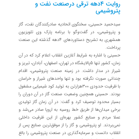
روایت ۴‌دهه ترقی درصنعت نفت و
پتروشیمی
سیدحمید حسینی، سخنگوی اتحادیه صادرکنندگان نفت، گاز
و پتروشیمی، در گفت‌وگو با برنامه پارک وی تلویزیون
همشهری به تشریح دستاوردهای 4دهه گذشته این صنعت
پرداخت.
حسینی با اشاره به شرایط آغازین انقلاب اعلام کرد که در آن
زمان، کشور تنها 5پالایشگاه در تهران، اصفهان، آبادان، تبریز و
شیراز در مدار داشت. در زمینه صنعت پتروشیمی، اقدام
چندانی صورت نگرفته بود و تنها واحدهای شیراز و خراسان
با ظرفیت حدودی ۳۰۰هزار‌تن به تولید کود شیمیایی مشغول
بودند. حسینی همچنین وضعیت صنعت گاز در آن دوران را
بسیار محدود توصیف کرد و گفت: در آن زمان گاز تولیدی
برخی میدان‌ها از طریق خط روسیه به اروپا صادر می‌شد و
عملا مردم و صنایع کشور بهره‌ای از این ظرفیت داخلی
نمی‌بردند. او پتروشیمی و گاز را از موفق‌ترین صنایع پس از
انقلاب دانست و سرمایه‌گذاری در صنعت پتروشیمی را بالغ