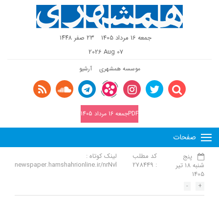
جمعه 16 مرداد 1405
٢٣ صفر ١٤٤٨
2026 Aug 07
موسسه همشهری
آرشیو
PDFجمعه 16 مرداد 1405
صفحات
کد مطلب
لینک کوتاه :
پنج
newspaper.hamshahrionline.ir/nrNvl
: 278449
شنبه 18 تیر
1405
-
+