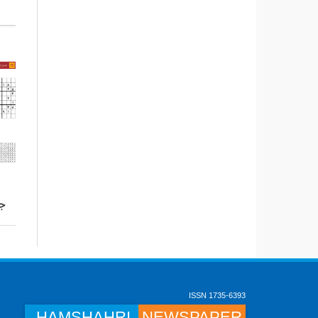
جد
ISSN 1735-6393
HAMSHAHRI
NEWSPAPER