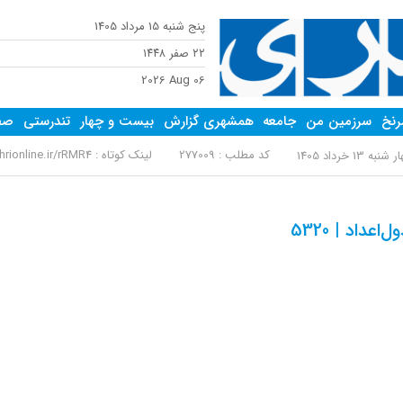
پنج شنبه 15 مرداد 1405
٢٢ صفر ١٤٤٨
2026 Aug 06
نخ
سرزمین من
جامعه
همشهری گزارش
بیست و چهار
تندرستی
صفح
کد مطلب : 277009
لینک کوتاه :
ionline.ir/rRMR4
به 13 خرداد 1405
‌اعداد | 5320