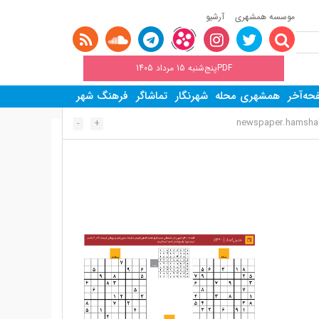
موسسه همشهری
آرشیو
PDFپنج‌شنبه 15 مرداد 1405
ه‌آخر
همشهری محله
شهرنگار
تماشاگر
فرهنگ شهر
newspaper.hamshahr
-
+