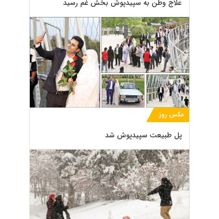
علاج وطن به سپیدپوش بخش غم رسید
عکس روز
پل طبیعت سپیدپوش شد