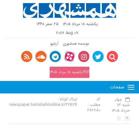
یکشنبه 18 مرداد 1405
٢٥ صفر ١٤٤٨
2026 Aug 09
موسسه همشهری
آرشیو
PDFیکشنبه 18 مرداد 1405
صفحات
کد
لینک کوتاه :
چهار
مطلب :
newspaper.hamshahrionline.ir/32K2R
شنبه 13
276980
خرداد 1405
-
+