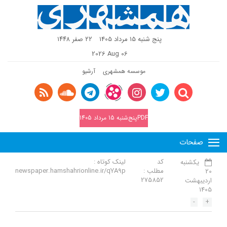
پنج شنبه 15 مرداد 1405
٢٢ صفر ١٤٤٨
2026 Aug 06
موسسه همشهری
آرشیو
PDFپنج‌شنبه 15 مرداد 1405
صفحات
کد
لینک کوتاه :
یکشنبه
مطلب :
newspaper.hamshahrionline.ir/qYA9p
20
275852
اردیبهشت
1405
-
+