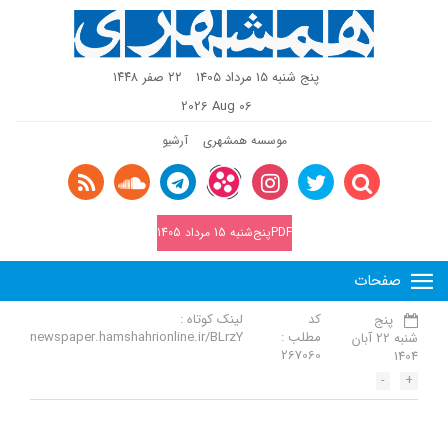
پنج شنبه 15 مرداد 1405
٢٢ صفر ١٤٤٨
2026 Aug 06
موسسه همشهری
آرشیو
PDFپنج‌شنبه 15 مرداد 1405
صفحات
کد
لینک کوتاه :
پنج
مطلب :
newspaper.hamshahrionline.ir/BLrzY
شنبه 22 آبان
267060
1404
-
+