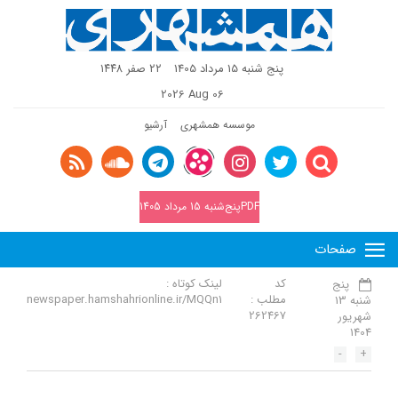
پنج شنبه 15 مرداد 1405
٢٢ صفر ١٤٤٨
2026 Aug 06
موسسه همشهری
آرشیو
PDFپنج‌شنبه 15 مرداد 1405
صفحات
کد
لینک کوتاه :
پنج
مطلب :
newspaper.hamshahrionline.ir/MQQn1
شنبه 13
262467
شهریور
1404
-
+