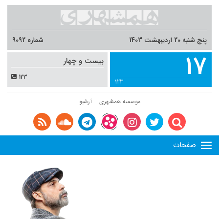
پنج شنبه 20 اردیبهشت 1403
شماره 9092
17
بیست و چهار
123
123
موسسه همشهری
آرشیو
صفحات