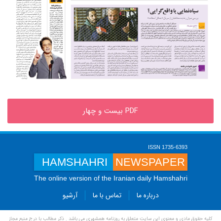
PDF بیست و چهار
ISSN 1735-6393
HAMSHAHRI
NEWSPAPER
The online version of the Iranian daily Hamshahri
درباره ما
تماس با ما
آرشیو
کلیه حقوق مادی و معنوی این سایت متعلق به روزنامه همشهری می باشد . ذکر مطالب با درج منبع مجاز