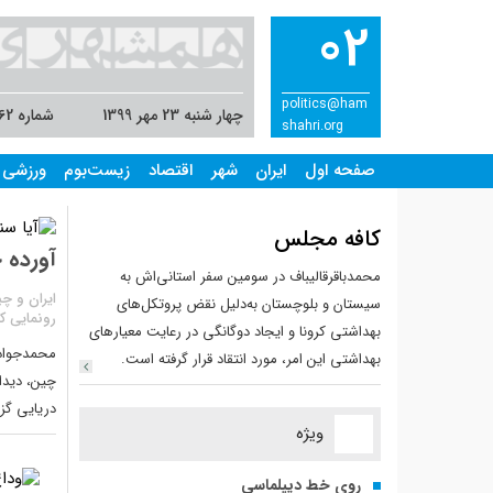
02
politics@ham
چهار شنبه 23 مهر 1399
شماره 8062
shahri.org
صفحه اول
ایران
شهر
اقتصاد
زیست‌بوم
ورزشی
کافه مجلس
آورده 
محمدباقرقالیباف در سومین سفر استانی‌اش به
سیستان و بلوچستان به‌دلیل نقض پروتکل‌های
رونمایی کن
بهداشتی کرونا و ایجاد دوگانگی در رعایت معیارهای
محمدجواد 
بهداشتی این امر، مورد انتقاد قرار گرفته است.
دریایی گزا
ویژه
روی خط دیپلماسی