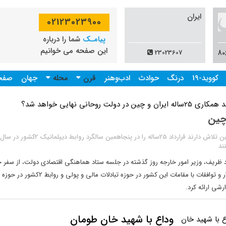
ایران
02123023900
پیامـک
شما را درباره
این صفحه می خوانیم
23023607
کووید-19
درنگ
حوادث
ادب‌وهنر
قرن
محله
جهان
صفحه
چین
ند
ظریف، وزیر امور خارجه روز گذشته در جلسه ستاد هماهنگی اقتصادی دولت، از سفر خ
چین، دیدار و توافقات با مقامات این کشور در حوزه تبادلات مالی
رشی ارائه کرد.
وداع با شهید خان طومان