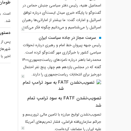
اسماعیل هنیه، رئیس دفتر سیاسی جنبش حماس در
گفت‌وگو با پایگاه خبری میدل ایست‌آی درباره توافق
اسرائیل و امارات گفت: ما بیشتر از اماراتی‌ها رهبران
شد.
اسرائیل را می‌شناسیم و می‌دانیم چگونه فکر می‌کنند.
دستور 
سرعت مجاز در جاده سیاست ایران
پس از ا
رئیس جبهه پیروان خط امام و رهبری درباره تحولات
شهرهای
سیاسی کشور با خبرگزاری مهر گفت‌وگو کرده است.
اخیر با
محمدرضا باهنر درباره نامزدهای ریاست‌جمهوری‌1400
گفته که در مجلس یازدهم هم چهار، پنج نفر احتمال
دورخیز برای انتخابات ریاست‌جمهوری را دارند.
تصویب‌نشدن FATF به سود ترامپ تمام
شد
تصویب‌نشدن لوایح مبارزه با تامین مالی تروریسم و
جرائم سازمان‌یافته فراملی، فشار تحریم‌های آمریکا
علیه ایران را مضاعف کرده‌است.