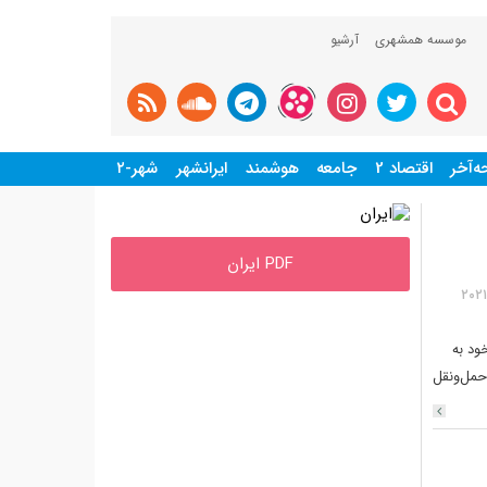
موسسه همشهری
آرشیو
‌آخر
اقتصاد 2
جامعه
هوشمند
ایرانشهر
شهر-۲
PDF ایران
ایران و چین تلاش دارند قرارداد 25ساله را در پنجاهمین سالگرد روابط دیپلماتیک 2کشور در سال۲۰۲۱
ود به
 و پولی و روابط 2کشور در حوزه حمل‌ونقل