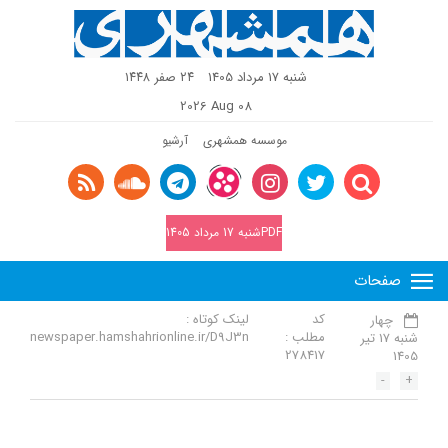
شنبه 17 مرداد 1405
٢٤ صفر ١٤٤٨
2026 Aug 08
موسسه همشهری
آرشیو
PDFشنبه 17 مرداد 1405
صفحات
کد
لینک کوتاه :
چهار
مطلب :
newspaper.hamshahrionline.ir/D9J3n
شنبه 17 تیر
278417
1405
-
+