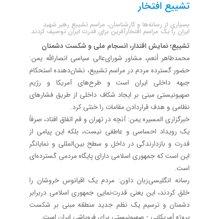
تشییع افتخار
بسیاری از رسانه‌ها و کارشناسان، مراسم تشییع رهبر شهید
ایران را یک مراسم افتخارآفرین برای قدرت ایران توصیف کردند
تشییع؛ نمایش اقتدار، انسجام ملی و شکست دشمنان
محمدطاهر أنعم، مشاور شورای‌عالی سیاسی انصارالله یمن:
حضور گسترده مردم در مراسم تشییع، نشان‌دهنده استحکام
جبهه داخلی ایران است و طرح‌های آمریکا و رژیم
صهیونیستی مبنی بر ایجاد شکاف داخلی از طریق فشارهای
نظامی و هدف قراردادن مقامات را خنثی کرد.
خبرگزاری المسیره یمن: آنچه در تهران و قم اتفاق افتاد، صرفاً
یک رویداد احساسی و عاطفی نیست، بلکه این پیامی از
قدرت و بازدارندگی در داخل و سطح بین‌المللی و نمایانگر
این است که جمهوری اسلامی دارای پایگاه مردمی گسترده‌ای
است.
رسانه انگلیسی‌زبان داون: مردم یک اقیانوس خروشان را
خلق کردند، این یعنی قدرت‌نمایی جمهوری اسلامی دربرابر
دشمنان و ترسیم یک نظم جدید منطقه مبنی بر شکست
پروژه آمریکایی - صهیونیستی برای فروپاشی ایران است.