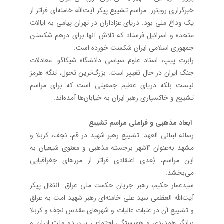
خبرگزاری رویترز: مراسم تشییع پیکر آیت‌الله خامنه‌ای فراتر از
یک وداع ملی بود. دریای عزاداران در تهران پیامی به ایالات
متحده و اسرائیل فرستاد که تلاش آنها برای درهم شکستن
جمهوری اسلامی ایران شکست خورده است.
رابرت پیپ، استاد علوم سیاسی دانشگاه شیکاگو: معادلات
جنگ ایران در حال تغییر است. بزرگ‌ترین تحول، تنگه هرمز
نیست بلکه دریای عظیم جمعیتی است که برای مراسم
تشییع و خاکسپاری رهبر ایران به خیابان‌ها آمده‌اند.
ابعاد مذهبی و فراملی مراسم تشییع
رسانه لبنانی العهد: تشییع رهبر شهید در قم، نجف، کربلا و
مشهد به‌عنوان 4شهر برجسته مذهبی و معنوی شیعیان به
این مراسم، بُعدی اعتقادی فراتر از مرزهای جغرافیایی
می‌بخشد.
سیدعمار حکیم، رهبر جریان حکمت ملی عراق: انتقال پیکر
آیت‌الله العظمی سید علی خامنه‌ای رهبر شهید امت به عراق
و تشییع آن در عتبات عالیات و شهرهای مقدس نجف و کربلا
بیانگر همدردی و همبستگی اجتماعی بین دو ملت ایران و