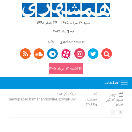
شنبه 17 مرداد 1405
٢٤ صفر ١٤٤٨
2026 Aug 08
موسسه همشهری
آرشیو
PDFشنبه 17 مرداد 1405
صفحات
کد
لینک کوتاه :
چهار
مطلب :
newspaper.hamshahrionline.ir/wmRJw
شنبه 17 تیر
278411
1405
-
+