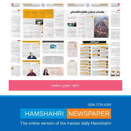
دانلود تصویر صفحه
ISSN 1735-6393
HAMSHAHRI
NEWSPAPER
The online version of the Iranian daily Hamshahri