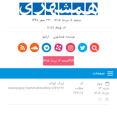
جمعه 16 مرداد 1405
٢٣ صفر ١٤٤٨
2026 Aug 07
موسسه همشهری
آرشیو
PDFجمعه 16 مرداد 1405
صفحات
کد
لینک کوتاه :
چهار
مطلب :
newspaper.hamshahrionline.ir/E969Y
شنبه 13
277018
خرداد 1405
-
+