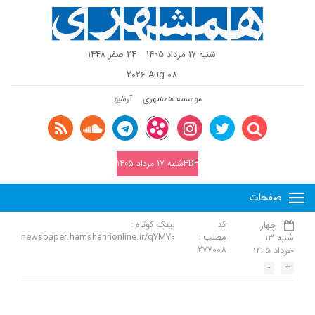
شنبه 17 مرداد 1405
٢٤ صفر ١٤٤٨
2026 Aug 08
موسسه همشهری
آرشیو
PDFشنبه 17 مرداد 1405
صفحات
کد
لینک کوتاه :
چهار
مطلب :
newspaper.hamshahrionline.ir/qYMY0
شنبه 13
277008
خرداد 1405
-
+