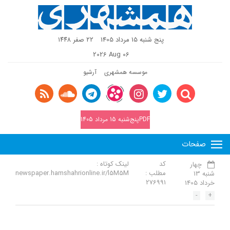
پنج شنبه 15 مرداد 1405
٢٢ صفر ١٤٤٨
2026 Aug 06
موسسه همشهری
آرشیو
PDFپنج‌شنبه 15 مرداد 1405
صفحات
کد
لینک کوتاه :
چهار
مطلب :
newspaper.hamshahrionline.ir/l5M5M
شنبه 13
276991
خرداد 1405
-
+