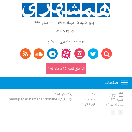
پنج شنبه 15 مرداد 1405
٢٢ صفر ١٤٤٨
2026 Aug 06
موسسه همشهری
آرشیو
PDFپنج‌شنبه 15 مرداد 1405
صفحات
کد
لینک کوتاه :
چهار
مطلب :
newspaper.hamshahrionline.ir/9QLQD
شنبه 13
276986
خرداد 1405
-
+