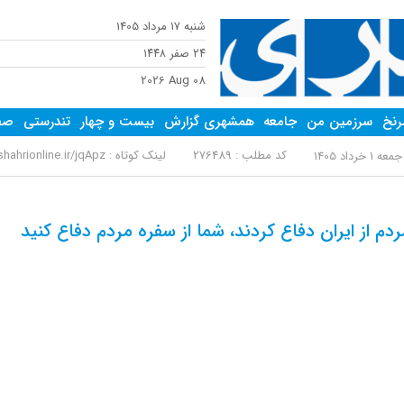
شنبه 17 مرداد 1405
٢٤ صفر ١٤٤٨
2026 Aug 08
نخ
سرزمین من
جامعه
همشهری گزارش
بیست و چهار
تندرستی
صفح
کد مطلب : 276489
لینک کوتاه :
ahrionline.ir/jqApz
معه 1 خرداد 1405
ردم از ایران دفاع کردند، شما از سفره مردم دفاع کنید