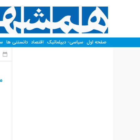
صفحه اول
سیاسی- دیپلماتیک
اقتصاد
دانستنی ها
سر
ج
م