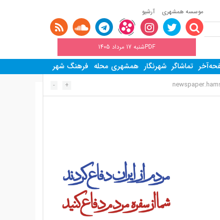
موسسه همشهری
آرشیو
PDFشنبه 17 مرداد 1405
ه‌آخر
تماشاگر
شهرنگار
همشهری محله
فرهنگ شهر
newspaper.hamsh
-
+