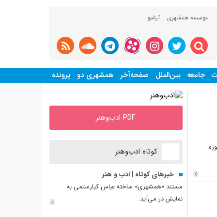
موسسه همشهری
آرشیو
ث
جامعه
بین‌الملل
صفحه‌آخر
همشهری دو
پرونده
PDF ادب‌وهنر
وزه
کوتاه ادب‌وهنر
خبرهای کوتاه | ادب و هنر
مستند «همشهری» ساخته عباس کیارستمی به
نمایش در می‌آید.