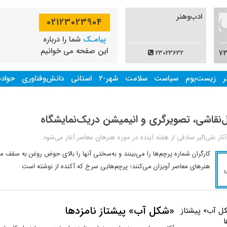
ادب‌وهنر
02123023904
پیامـک
شما را درباره
این صفحه می خوانیم
23023632
ر
زیست‌بوم
سیاست
سلامت
شهر-۲
استانی
دانش‌وفناوری
حواد
ثار علی‌اکبر صادقی از هفته آینده در موزه هنرهای معاصر آغاز می‌شود
کارگران شماره پرچم‌ها را می‌بینند و به‌سختی آنها را بالای حوض روغن به سقف م
هنرهای معاصر آویزان می‌کنند؛ پرچم‌هایی سرخ که آکنده از نوشته است
«شکل آب» پیشتاز نامزدها