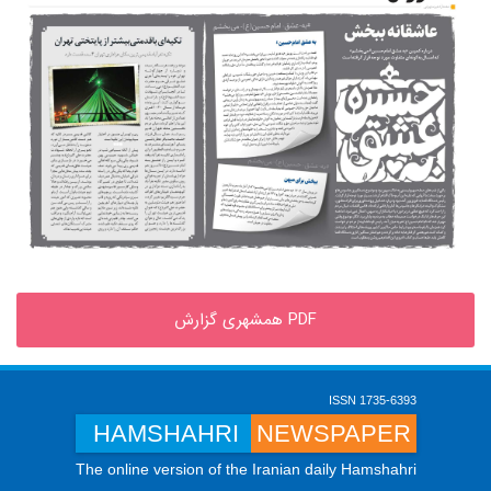
PDF همشهری گزارش
ISSN 1735-6393
HAMSHAHRI
NEWSPAPER
The online version of the Iranian daily Hamshahri