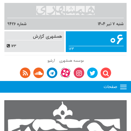
شنبه 7 تیر 1404
شماره 9426
06
همشهری گزارش
123
123
موسسه همشهری
آرشیو
صفحات