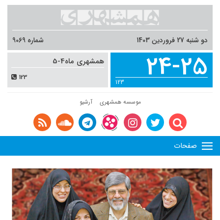
دو شنبه 27 فروردین 1403
شماره 9069
24-25
همشهری ماه4-5
123
123
موسسه همشهری
آرشیو
صفحات