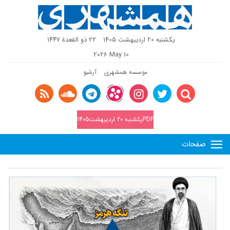
یکشنبه 20 اردیبهشت 1405
٢٢ ذو القعدة ١٤٤٧
2026 May 10
موسسه همشهری
آرشیو
PDFیکشنبه 20 اردیبهشت1405
صفحات